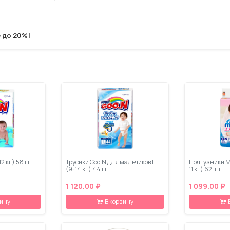
 до 20%!
12 кг) 58 шт
Трусики Goo.N для мальчиков L
Подгузники M
(9-14 кг) 44 шт
11 кг) 62 шт
1 120.00 ₽
1 099.00 ₽
зину
В корзину