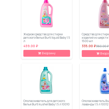
Жидкое средство для стирки
Средство для стирк
детского белья Burti liquid Baby 1.5
изделий из шерсти 
л
1500 мл
459.00 ₽
335.00 ₽
360.00 ₽
В корзину
В кор
Ополаскиватель для детского
Ополаскиватель Bur
белья Burti kushel Baby 1.5 л 10010
лаванды 1.5 л 10012