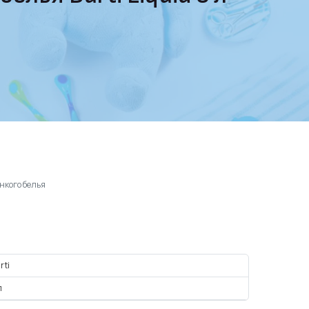
онкого белья
rti
л