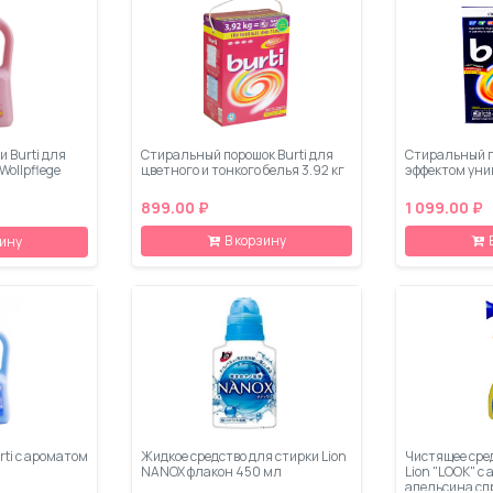
и Burti для
Стиральный порошок Burti для
Стиральный по
Wollpflege
цветного и тонкого белья 3.92 кг
эффектом уни
899.00 ₽
1 099.00 ₽
В корзину
зину
ti с ароматом
Жидкое средство для стирки Lion
Чистящее сре
NANOX флакон 450 мл
Lion "LOOK" с
апельсина сп