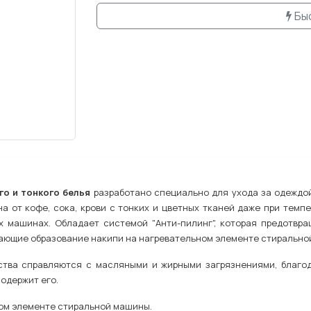
Бы
ого и тонкого белья
разработано специально для ухода за одеждой
а от кофе, сока, крови с тонких и цветных тканей даже при темп
х машинах. Обладает системой "Анти-пилинг", которая предотвра
ающие образование накипи на нагревательном элементе стирально
тва справляются с масляными и жирными загрязнениями, благод
содержит его.
ом элементе стиральной машины.