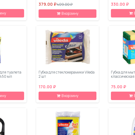
379.00 ₽
330.00 ₽
409.00 ₽
зину
В корзину
 для туалета
Губка для стеклокерамики Vileda
Губка для мыт
 450 мл
2 шт
классическая 
170.00 ₽
75.00 ₽
зину
В корзину