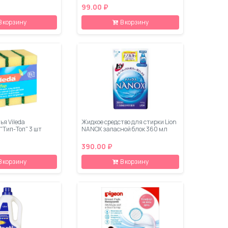
99.00 ₽
В корзину
В корзину
ья Vileda
Жидкое средство для стирки Lion
"Тип-Топ" 3 шт
NANOX запасной блок 360 мл
390.00 ₽
В корзину
В корзину