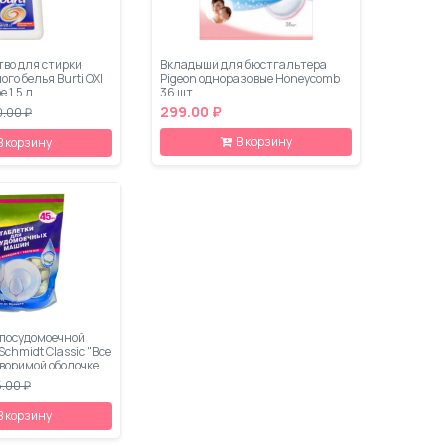
тво для стирки
Вкладыши для бюстгальтера
ого белья Burti OXI
Pigeon одноразовые Honeycomb
 1.5 л
36 шт
299.00 ₽
.00 ₽
В корзину
В корзину
 посудомоечной
chmidt Classic "Все
створимой оболочке
.00 ₽
В корзину