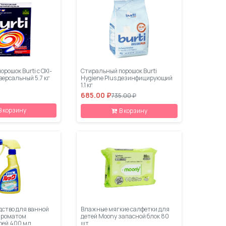
рошок Burti с OXI-
Стиральный порошок Burti
версальный 5.7 кг
Hygiene Plus дезинфицирующий
1.1 кг
685.00 ₽
735.00 ₽
В корзину
В корзину
дство для ванной
Влажные мягкие салфетки для
 ароматом
детей Moony запасной блок 80
рей 400 мл
шт