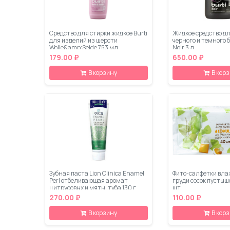
Средство для стирки жидкое Burti
Жидкое средство д
для изделий из шерсти
черного и темного б
Wolle&amp;Seide 753 мл
Noir 3 л
179.00 ₽
650.00 ₽
В корзину
В кор
Зубная паста Lion Clinica Enamel
Фито-салфетки вла
Perl отбеливающая аромат
груди сосок пустыш
цитрусовых и мяты, туба 130 г
шт
270.00 ₽
110.00 ₽
В корзину
В кор