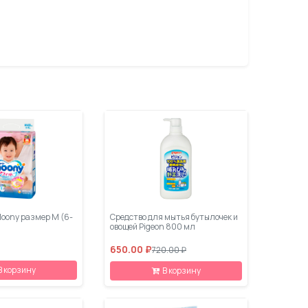
oony размер M (6-
Средство для мытья бутылочек и
овощей Pigeon 800 мл
650.00 ₽
720.00 ₽
В корзину
В корзину