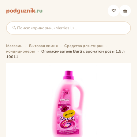
podguznik
.ru
♡
🧺
Магазин
·
Бытовая химия
·
Средства для стирки
·
кондиционеры
·
Ополаскиватель Burti с ароматом розы 1.5 л
10011
фото скоро