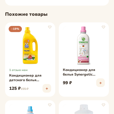
Похожие товары
♡
♡
−19%
фото скоро
фото скоро
Кондиционер для
1 отзыв мам
белья Synergetic
Кондиционер для
миндальное молочко,
детского белья
99 ₽
+
1 л
Ушастый нянь 1,2 л
125 ₽
+
155 ₽
♡
♡