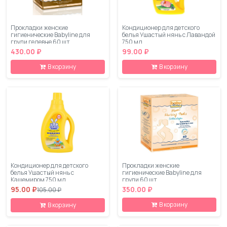
Прокладки женские
Кондиционер для детского
гигиенические Babyline для
белья Ушастый нянь с Лавандой
груди гелевые 60 шт
750 мл
430.00 ₽
99.00 ₽
В корзину
В корзину
Кондиционер для детского
Прокладки женские
белья Ушастый нянь с
гигиенические Babyline для
Кашемиром 750 мл
груди 60 шт.
95.00 ₽
350.00 ₽
105.00 ₽
В корзину
В корзину