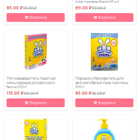
пластиковом боксе 55 шт
85.00 ₽
89.00 ₽
95.00 ₽
99.00 ₽
В корзину
В корзину
Пятновыводитель Ушастый
Порошок отбеливатель для
нянь порошок для детского
детского белья Ушастый нянь
белья 500 г
500 г
115.00 ₽
85.00 ₽
125.00 ₽
95.00 ₽
В корзину
В корзину