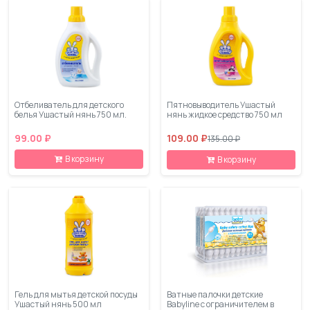
Отбеливатель для детского
Пятновыводитель Ушастый
белья Ушастый нянь 750 мл.
нянь жидкое средство 750 мл
99.00 ₽
109.00 ₽
135.00 ₽
В корзину
В корзину
Гель для мытья детской посуды
Ватные палочки детские
Ушастый нянь 500 мл
Babyline с ограничителем в