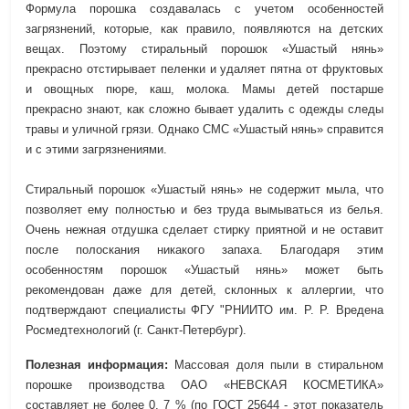
Формула порошка создавалась с учетом особенностей
загрязнений, которые, как правило, появляются на детских
вещах. Поэтому стиральный порошок «Ушастый нянь»
прекрасно отстирывает пеленки и удаляет пятна от фруктовых
и овощных пюре, каш, молока. Мамы детей постарше
прекрасно знают, как сложно бывает удалить с одежды следы
травы и уличной грязи. Однако СМС «Ушастый нянь» справится
и с этими загрязнениями.
Стиральный порошок «Ушастый нянь» не содержит мыла, что
позволяет ему полностью и без труда вымываться из белья.
Очень нежная отдушка сделает стирку приятной и не оставит
после полоскания никакого запаха. Благодаря этим
особенностям порошок «Ушастый нянь» может быть
рекомендован даже для детей, склонных к аллергии, что
подтверждают специалисты ФГУ "РНИИТО им. Р. Р. Вредена
Росмедтехнологий (г. Санкт-Петербург).
Полезная информация:
Массовая доля пыли в стиральном
порошке производства ОАО «НЕВСКАЯ КОСМЕТИКА»
составляет не более 0, 7 % (по ГОСТ 25644 - этот показатель