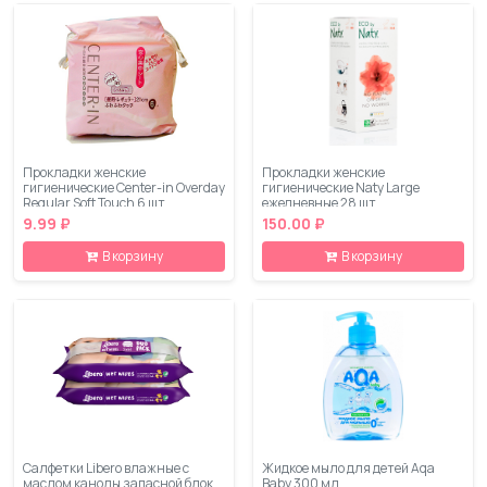
Прокладки женские
Прокладки женские
гигиенические Center-in Overday
гигиенические Naty Large
Regular Soft Touch 6 шт
ежедневные 28 шт
9.99 ₽
150.00 ₽
В корзину
В корзину
Салфетки Libero влажные с
Жидкое мыло для детей Aqa
маслом канолы запасной блок
Baby 300 мл