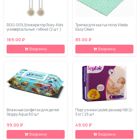
RDG-001L Блокиратор Roxy-Kids
Тряпка для мытья пола Vileda
универсальный, гибкий (2 шт.)
Easy Clean
169.00 ₽
85.00 ₽
В корзину
В корзину
Влажные салфетки для детей
Подгузники Leylеk размер NB (2-
Skippy Aqua 80 шт
5 кг) 25 шт
99.00 ₽
49.00 ₽
В корзину
В корзину