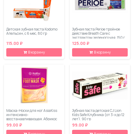
Детская зубная паста Kodomo
Зубная паста Perioe тройное
Апельсин, с 6 мес, 80 гр
действие Breath Care с
экстрактом зеленого чая, 150 г.
115.00 ₽
125.00 ₽
В корзину
В корзину
Маска-Носки для ног AsiaKiss
Зубная паста детская CJ Lion
интенсивно-
Kids Safe Клубника (от 3-х до 12
восстанавливающая, Абрикос
лет), 90 гр
99.00 ₽
99.00 ₽
В корзину
В корзину