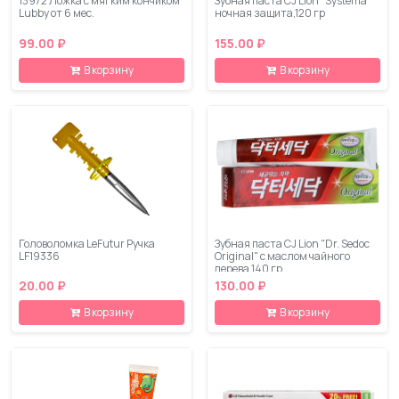
13972 Ложка с мягким кончиком
Зубная паста CJ Lion "Systema"
Lubby от 6 мес.
ночная защита,120 гр
99.00 ₽
155.00 ₽
В корзину
В корзину
Головоломка LeFutur Ручка
Зубная паста CJ Lion "Dr. Sedoc
LF19336
Original" c маслом чайного
дерева,140 гр
20.00 ₽
130.00 ₽
В корзину
В корзину