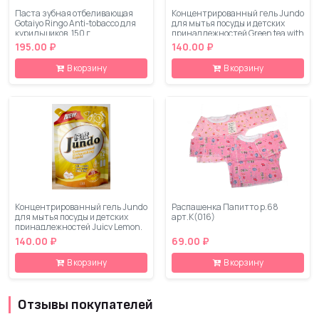
Паста зубная отбеливающая
Концентрированный гель Jundo
Gotaiyo Ringo Anti-tobacco для
для мытья посуды и детских
курильщиков, 150 г
принадлежностей Green tea with
Mint, 800 мл
195.00 ₽
140.00 ₽
В корзину
В корзину
Концентрированный гель Jundo
Распашенка Папитто р.68
для мытья посуды и детских
арт.К(016)
принадлежностей Juicy Lemon,
800 мл
140.00 ₽
69.00 ₽
В корзину
В корзину
Отзывы покупателей