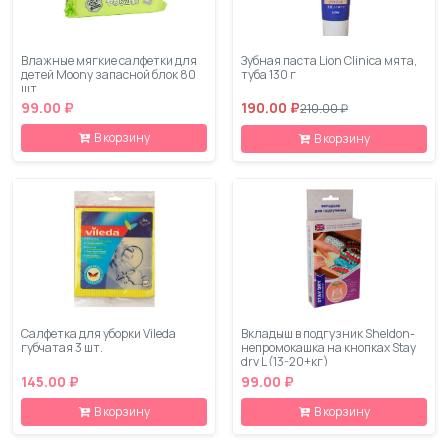
Влажные мягкие салфетки для
Зубная паста Lion Clinica мята,
детей Moony запасной блок 80
туба 130 г
шт
99.00 ₽
190.00 ₽
210.00 ₽
В корзину
В корзину
Салфетка для уборки Vileda
Вкладыш в подгузник Sheldon-
губчатая 3 шт.
непромокашка на кнопках Stay
dry L (13-20+кг)
145.00 ₽
99.00 ₽
В корзину
В корзину