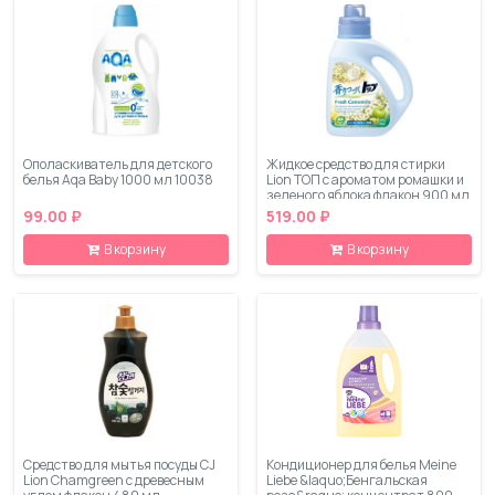
Ополаскиватель для детского
Жидкое средство для стирки
белья Aqa Baby 1000 мл 10038
Lion ТОП с ароматом ромашки и
зеленого яблока флакон 900 мл
99.00 ₽
519.00 ₽
В корзину
В корзину
Средство для мытья посуды CJ
Кондиционер для белья Meine
Lion Chamgreen с древесным
Liebe &laquo;Бенгальская