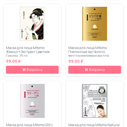
Маска для лица Mitomo
Маска для лица Mitomo
Жемчуг+Экстракт Цветков
Пчелинный яд+Золото,
Сакуры, 25 гр
восстанавливающая для
чувствительной кожи, 25 гр
99.00 ₽
99.00 ₽
В корзину
В корзину
Маска для лица Mitomo Q10 c
Маска для лица Mitomo Natural