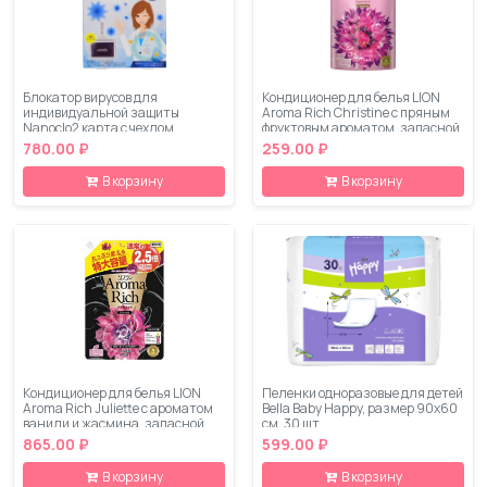
Блокатор вирусов для
Кондиционер для белья LION
индивидуальной защиты
Aroma Rich Christine с пряным
Nanoclo2 карта с чехлом,
фруктовым ароматом, запасной
коробка 1 шт
блок, 450 мл
780.00 ₽
259.00 ₽
В корзину
В корзину
Кондиционер для белья LION
Пеленки одноразовые для детей
Aroma Rich Juliette с ароматом
Bella Baby Happy, размер 90х60
ванили и жасмина, запасной
см, 30 шт
блок, 1210 мл
865.00 ₽
599.00 ₽
В корзину
В корзину