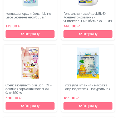
Кондиционер для белья Meine
Гель для стирки Attack BioEX
Liebe Весеннее небо 800 мл
Концентрированный
универсальный (бутылка 0.9кг)
135.00 ₽
460.00 ₽
В корзину
В корзину
Средство для стирки Lion ТОП-
Губка для купания и массажа
сладкая гармония запасной
Babyline детская, натуральная
блок 810 мл
390.00 ₽
185.00 ₽
В корзину
В корзину