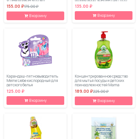
углем флакон 480 мл
роза&raquo; концентрат 800
мл
155.00 ₽
135.00 ₽
175.00 ₽
В корзину
В корзину
Карандаш-пятновыводитель
Концентрированное средство
Meine Liebe кислородный для
для мытья посуды и детских
детского белья
принадлежностей Mama
Ultimate "Зеленый чай", 1000 мл
125.00 ₽
189.00 ₽
225.00 ₽
В корзину
В корзину