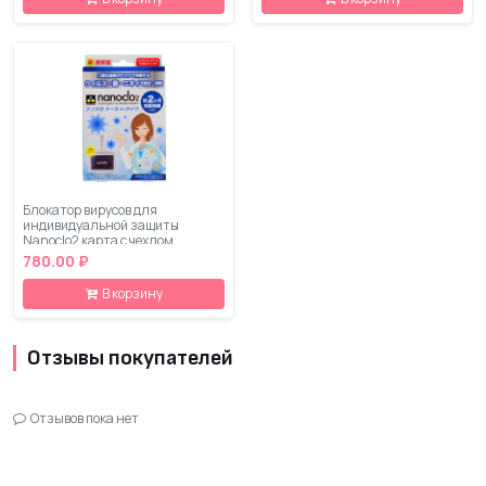
Блокатор вирусов для
индивидуальной защиты
Nanoclo2 карта с чехлом,
коробка 1 шт
780.00 ₽
В корзину
Отзывы покупателей
Отзывов пока нет