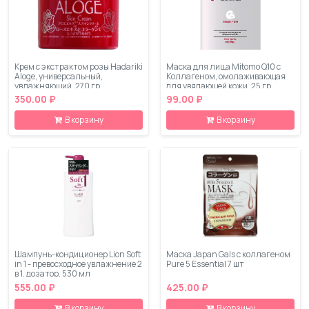
Крем с экстрактом розы Hadariki
Маска для лица Mitomo Q10 c
Aloge, универсальный,
Коллагеном, омолаживающая
увлажняющий, 270 гр
для увядающей кожи, 25 гр
350.00 ₽
99.00 ₽
В корзину
В корзину
Шампунь-кондиционер Lion Soft
Маска Japan Gals с коллагеном
in 1 - превосходное увлажнение 2
Pure 5 Essential 7 шт
в 1, дозатор, 530 мл
555.00 ₽
425.00 ₽
В корзину
В корзину