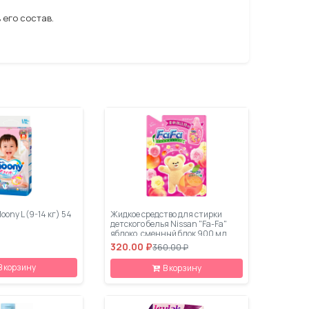
 его состав.
ony L (9-14 кг) 54
Жидкое средство для стирки
детского белья Nissan "Fa-Fa"
яблоко, сменный блок 900 мл
320.00 ₽
360.00 ₽
В корзину
В корзину