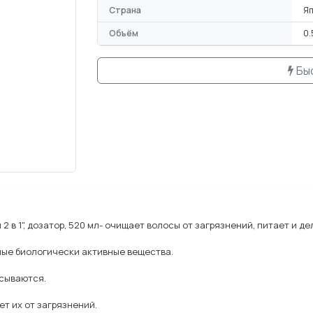
Страна
Я
Объём
0.
Бы
и 2 в 1", дозатор, 520 мл- очищает волосы от загрязнений, питает и 
ные биологически активные вещества.
сываются.
т их от загрязнений.