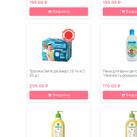
199.00 ₽
199.00 ₽
В корзину
В кор
Трусики Genki размер L (9-14 кг)
Пена для ванн дет
30 шт
"Нежность ромашки
299.00 ₽
170.00 ₽
В корзину
В кор