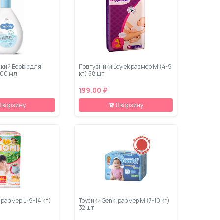
кий Bebble для
Подгузники Leylеk размер M (4-9
200 мл
кг) 58 шт
199.00 ₽
В корзину
В корзину
размер L (9-14 кг)
Трусики Genki размер M (7-10 кг)
32 шт