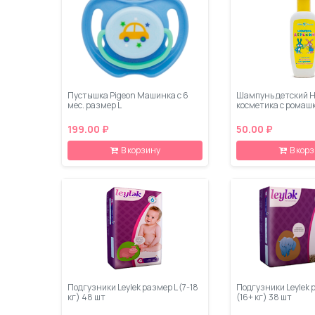
Пустышка Pigeon Машинка с 6
Шампунь детский Н
мес. размер L
косметика с ромаш
199.00 ₽
50.00 ₽
В корзину
В кор
Подгузники Leylеk размер L (7-18
Подгузники Leylеk 
кг) 48 шт
(16+ кг) 38 шт