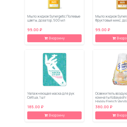
Мыло жидкое Synergetic Полевые
Мыло жидкое Synerg
цветы, дозатор, 500 мл
Фруктовый микс, до
99.00 ₽
99.00 ₽
В корзину
В кор
Увлажняющая маска для рук
Освежитель воздух
Cettua, 1 шт
комнаты Kobayashi
Happy French Vanilla
185.00 ₽
380.00 ₽
В корзину
В кор