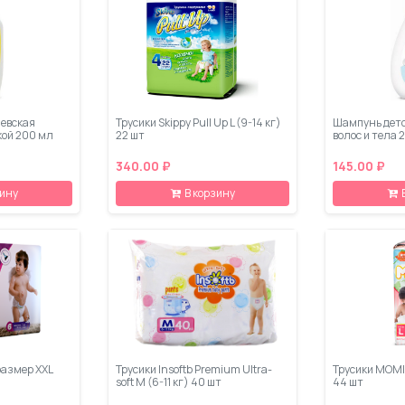
евская
Трусики Skippy Pull Up L (9-14 кг)
Шампунь детс
кой 200 мл
22 шт
волос и тела 
340.00 ₽
145.00 ₽
зину
В корзину
размер XXL
Трусики Insoftb Premium Ultra-
Трусики MOMI 
soft M (6-11 кг) 40 шт
44 шт