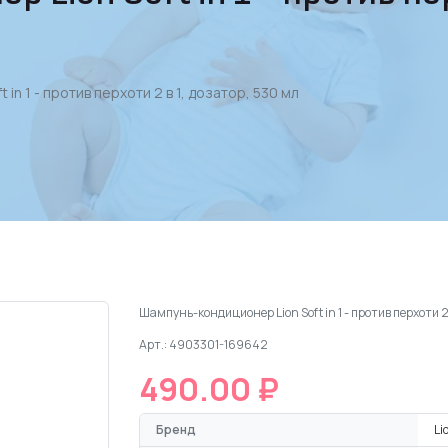
in 1 - против перхоти 2 в 1, дозатор, 530 мл
Шампунь-кондиционер Lion Soft in 1 - против перхоти 2 
Арт.: 4903301-169642
490.00 ₽
Бренд
Li