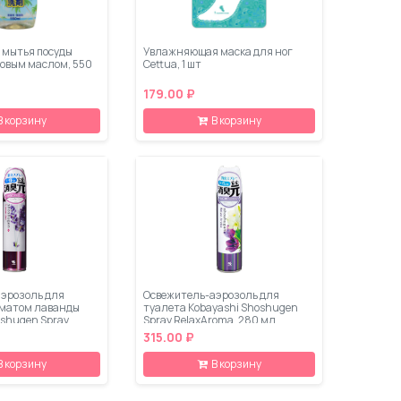
 мытья посуды
Увлажняющая маска для ног
совым маслом, 550
Cettua, 1 шт
179.00 ₽
В корзину
В корзину
эрозоль для
Освежитель-аэрозоль для
оматом лаванды
туалета Kobayashi Shoshugen
oshugen Spray
Spray RelaxAroma, 280 мл
 г
315.00 ₽
В корзину
В корзину