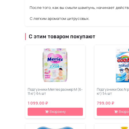
После того, как вы смыли шампунь, начинает действ
С легким ароматом цитрусовых.
С этим товаром покупают
Подгузники Merries размер М (6-
Подгузники Goo.N р
11 кг) 64 шт
кг) 54 шт
1 099.00 ₽
799.00 ₽
В корзину
В кор