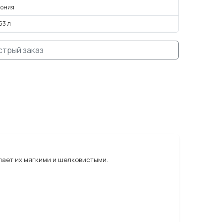
пония
53 л
стрый заказ
делает их мягкими и шелковистыми.