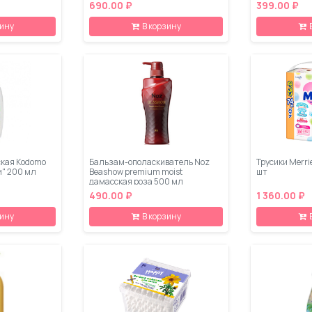
690.00 ₽
399.00 ₽
зину
В корзину
ская Kodomo
Бальзам-ополаскиватель Noz
Трусики Merrie
" 200 мл
Beashow premium moist
шт
дамасская роза 500 мл
490.00 ₽
1 360.00 ₽
зину
В корзину