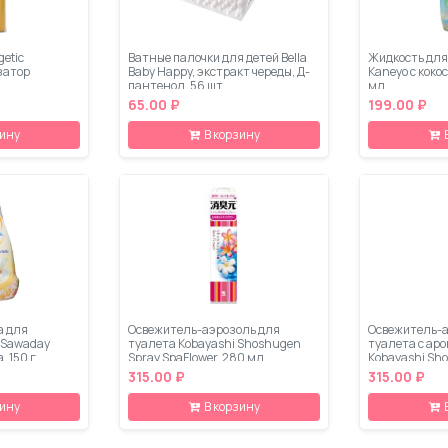
etic
Ватные палочки для детей Bella
Жидкость для
затор
Baby Happy, экстракт череды, Д-
Kaneyo с коко
пантенол, 56 шт
мл
65.00 ₽
199.00 ₽
зину
В корзину
а для
Освежитель-аэрозоль для
Освежитель-а
 Sawaday
туалета Kobayashi Shoshugen
туалета с ар
, 150 г
Spray SpaFlower, 280 мл
Kobayashi Sh
Lavender, 280
315.00 ₽
315.00 ₽
зину
В корзину