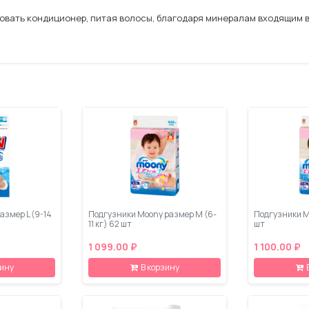
овать кондиционер, питая волосы, благодаря минералам входящим в
азмер L (9-14
Подгузники Moony размер M (6-
Подгузники Mo
11 кг) 62 шт
шт
1 099.00 ₽
1 100.00 ₽
зину
В корзину