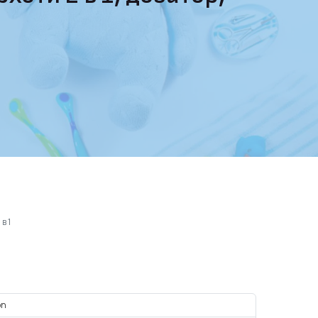
в 1
on