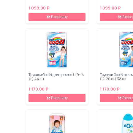
1 099.00 ₽
1 099.00 ₽
В корзину
В кор
Трусики Goo.N для девочек L (9-14
Трусики Goo.N для 
кг) 44 шт
(12-20 кг) 38 шт
1 170.00 ₽
1 170.00 ₽
В корзину
В кор