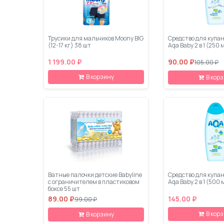
Трусики для мальчиков Moony BIG
Средство для купа
(12-17 кг) 38 шт
Aqa Baby 2 в 1 (250 
1 199.00 ₽
90.00 ₽
105.00 ₽
В корзину
В кор
Ватные палочки детские Babyline
Средство для купа
с ограничителем в пластиковом
Aqa Baby 2 в 1 (500
боксе 55 шт
89.00 ₽
145.00 ₽
99.00 ₽
В кор
В корзину