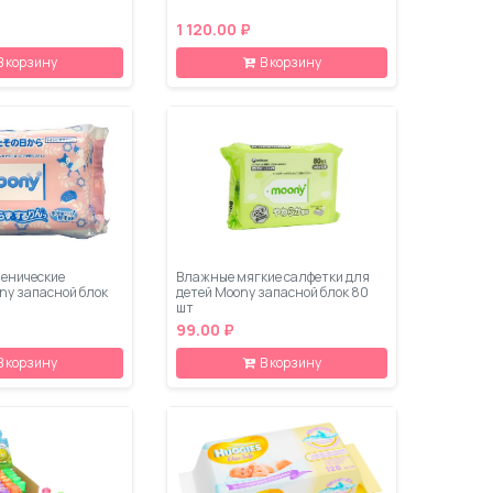
1 120.00 ₽
В корзину
В корзину
енические
Влажные мягкие салфетки для
ny запасной блок
детей Moony запасной блок 80
шт
99.00 ₽
В корзину
В корзину