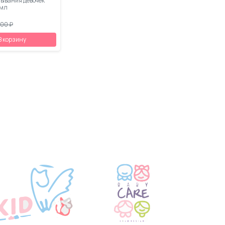
мывания девочек
 мл
.00 ₽
В корзину