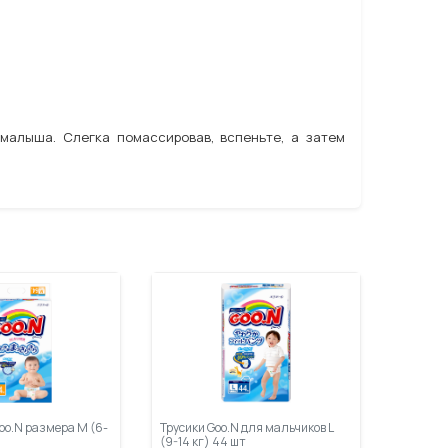
малыша. Слегка помассировав, вспеньте, а затем
oo.N размера M (6-
Трусики Goo.N для мальчиков L
(9-14 кг) 44 шт