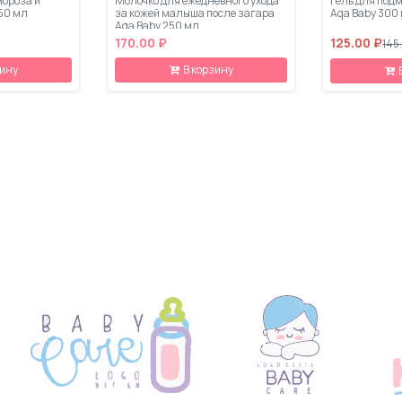
мороза и
Молочко для ежедневного ухода
Гель для под
50 мл
за кожей малыша после загара
Aqa Baby 300
Aqa Baby 250 мл.
170.00 ₽
125.00 ₽
145
зину
В корзину