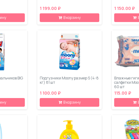
1 199.00 ₽
1 150.00 ₽
зину
В корзину
мальчиков BIG
Подгузники Moony размер S (4-8
Влажные гиги
кг) 81 шт
салфетки Moo
60 шт
1 100.00 ₽
115.00 ₽
зину
В корзину