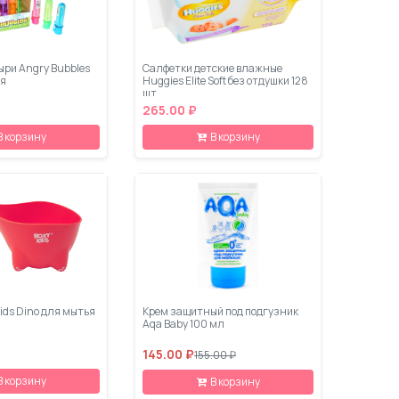
ри Angry Bubbles
Салфетки детские влажные
я
Huggies Elite Soft без отдушки 128
шт
265.00 ₽
В корзину
В корзину
ids Dino для мытья
Крем защитный под подгузник
Aqa Baby 100 мл
145.00 ₽
155.00 ₽
В корзину
В корзину