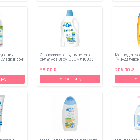
купания
Ополаскиватель для детского
Масло детское
"Сладкий сон"
белья Aqa Baby 1000 мл 10038
(миндалевое 
99.00 ₽
205.00 ₽
В корзину
зину