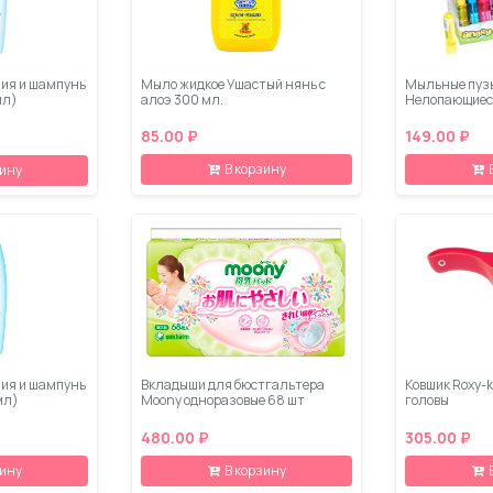
ния и шампунь
Мыло жидкое Ушастый нянь с
Мыльные пузы
мл)
алоэ 300 мл.
Нелопающиес
85.00 ₽
149.00 ₽
В корзину
зину
ния и шампунь
Вкладыши для бюстгальтера
Ковшик Roxy-k
 мл)
Moony одноразовые 68 шт
головы
480.00 ₽
305.00 ₽
зину
В корзину