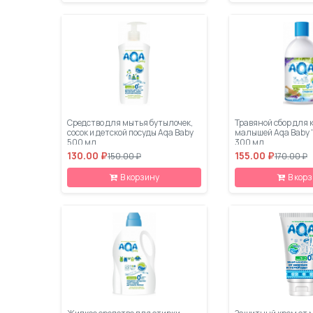
Средство для мытья бутылочек,
Травяной сбор для 
сосок и детской посуды Aqa Baby
малышей Aqa Baby 
500 мл
300 мл
130.00 ₽
155.00 ₽
150.00 ₽
170.00 ₽
В корзину
В кор