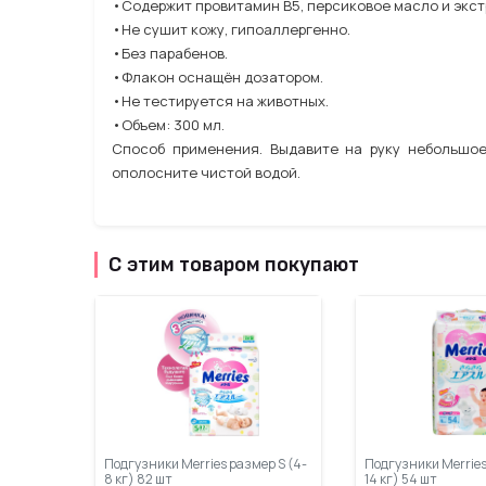
•Содержит провитамин В5, персиковое масло и экст
•Не сушит кожу, гипоаллергенно.
•Без парабенов.
•Флакон оснащён дозатором.
•Не тестируется на животных.
•Объем: 300 мл.
Способ применения. Выдавите на руку небольшое
ополосните чистой водой.
С этим товаром покупают
Подгузники Merries размер S (4-
Подгузники Merries
8 кг) 82 шт
14 кг) 54 шт