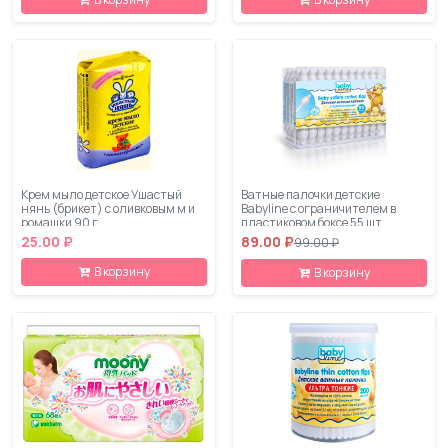
Крем мыло детское Ушастый
Ватные палочки детские
нянь (брикет) с оливковым м и
Babyline с ограничителем в
ромашки 90 г
пластиковом боксе 55 шт
25.00 ₽
89.00 ₽
99.00 ₽
В корзину
В корзину