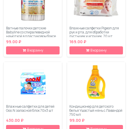
Ватные палочки детские
Влажные салфетки Pigeon для
Babyline со спиралевидной
рук и рта, для обработки
намоткой в пластиковом боксе
пустышек и игрушек, 70 шт
150 шт
99.00 ₽
169.00 ₽
В корзину
В корзину
Влажные салфетки для детей
Кондиционер для детского
Goo.N запасной блок 70х3 шт
белья Ушастый нянь с Лавандой
750 мл
430.00 ₽
99.00 ₽
В корзину
В корзину