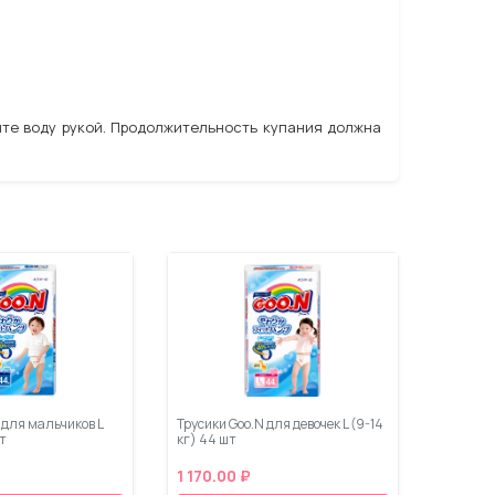
те воду рукой. Продолжительность купания должна
 для мальчиков L
Трусики Goo.N для девочек L (9-14
шт
кг) 44 шт
1 170.00 ₽