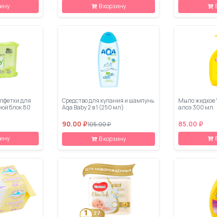
зину
В корзину
лфетки для
Средство для купания и шампунь
Мыло жидкое 
ной блок 80
Aqa Baby 2 в 1 (250 мл)
алоэ 300 мл.
90.00 ₽
85.00 ₽
105.00 ₽
зину
В корзину