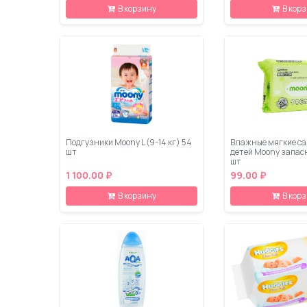
В корзину
В кор
Подгузники Moony L (9-14 кг) 54
Влажные мягкие са
шт
детей Moony запас
шт
1 100.00 ₽
99.00 ₽
В корзину
В кор