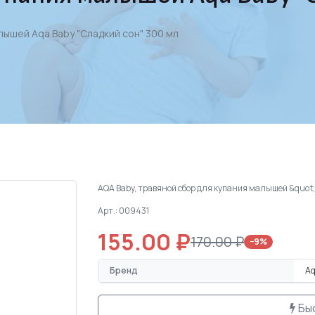
лышей Aqa Baby "Сладкий сон" 300 мл
AQA Baby, травяной сбор для купания малышей &quot
Арт.: 009431
155.00 ₽
170.00 ₽
−9%
Бренд
Aq
Бы