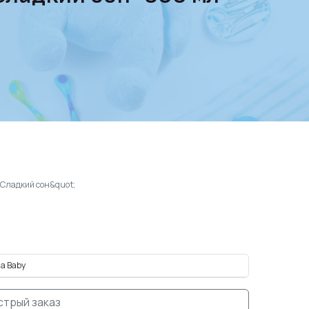
;Сладкий сон&quot;
a Baby
стрый заказ