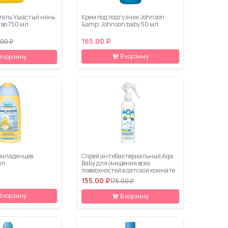
тель Ушастый нянь
Крем под подгузник Johnson
тво 750 мл
&amp; Johnson baby 50 мл
165.00 ₽
.00 ₽
В корзину
В корзину
 младенцев
Спрей антибактериальный Aqa
мл
Baby для очищения всех
поверхностей в детской комнате
300 мл
155.00 ₽
175.00 ₽
В корзину
В корзину