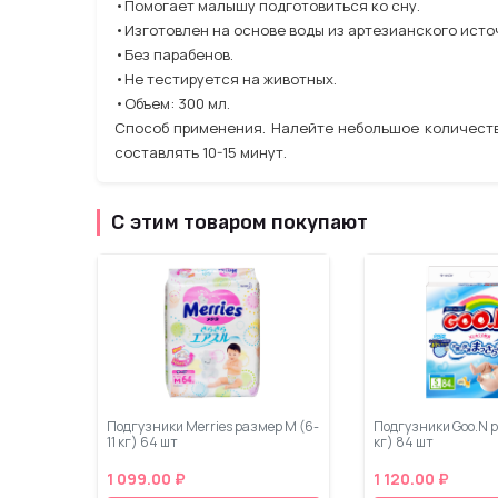
•Помогает малышу подготовиться ко сну.
•Изготовлен на основе воды из артезианского исто
•Без парабенов.
•Не тестируется на животных.
•Объем: 300 мл.
Способ применения. Налейте небольшое количеств
составлять 10-15 минут.
С этим товаром покупают
Подгузники Merries размер М (6-
Подгузники Goo.N р
11 кг) 64 шт
кг) 84 шт
1 099.00 ₽
1 120.00 ₽