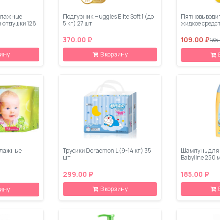
влажные
Подгузник Huggies Elite Soft 1 (до
Пятновыводи
ез отдушки 128
5 кг) 27 шт
жидкое средс
370.00 ₽
109.00 ₽
135
зину
В корзину
Влажные
Трусики Doraemon L (9-14 кг) 35
Шампунь для
шт
Babyline 250 
299.00 ₽
185.00 ₽
В корзину
зину