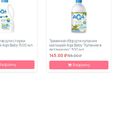
тво для стирки
Травяной сбор для купания
я Aqa Baby 1500 мл
малышей Aqa Baby "Купание в
витаминах" 300 мл
145.00 ₽
155.00 ₽
В корзину
В корзину