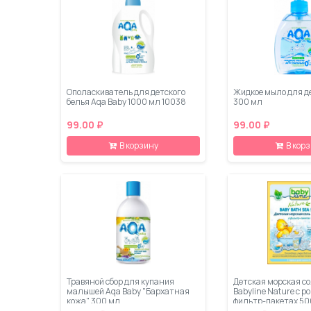
Ополаскиватель для детского
Жидкое мыло для д
белья Aqa Baby 1000 мл 10038
300 мл
99.00 ₽
99.00 ₽
В корзину
В кор
Травяной сбор для купания
Детская морская со
малышей Aqa Baby "Бархатная
Babyline Nature с р
кожа" 300 мл
фильтр-пакетах 50