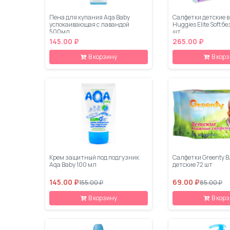
Пена для купания Aqa Baby
Салфетки детские 
успокаивающая с лавандой
Huggies Elite Soft б
500мл
шт
145.00 ₽
265.00 ₽
В корзину
В кор
Крем защитный под подгузник
Салфетки Greenty 
Aqa Baby 100 мл
детские 72 шт
145.00 ₽
69.00 ₽
155.00 ₽
85.00 ₽
В корзину
В кор