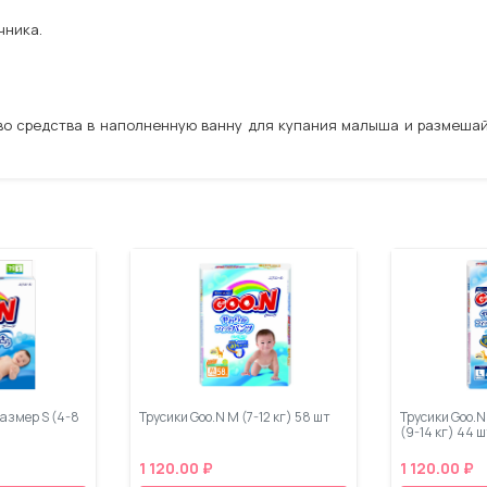
чника.
о средства в наполненную ванну для купания малыша и размешай
азмер S (4-8
Трусики Goo.N M (7-12 кг) 58 шт
Трусики Goo.N
(9-14 кг) 44 
1 120.00 ₽
1 120.00 ₽