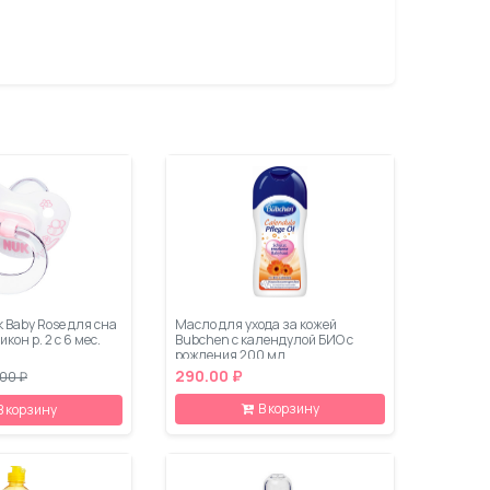
 Baby Rose для сна
Масло для ухода за кожей
кон р. 2 с 6 мес.
Bubchen с календулой БИО с
рождения 200 мл
290.00 ₽
.00 ₽
В корзину
В корзину