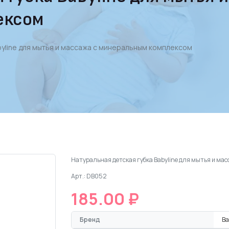
ексом
byline для мытья и массажа с минеральным комплексом
Натуральная детская губка Babyline для мытья и м
Арт.: DB052
185.00 ₽
Бренд
Ba