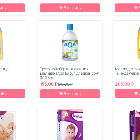
зину
В корзину
енцев
Травяной сбор для купания
Масло детское
малышей Aqa Baby "Сладкий сон"
(миндалевое 
300 мл
155.00 ₽
205.00 ₽
170.00 ₽
зину
В корзину