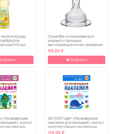
тво для посуды
Соска Bibi силиконовая для
тов Babyline
широкого горлышка,
детское 500 мл
регулируемый поток с рождения
(2 шт)
99.00 ₽
В корзину
В корзину
су (Развивающие
МС10357 Цвет (Развивающие
 малышей), книга с
наклейки для малышей), книга с
ми наклейками
многоразовыми наклейками
119.00 ₽