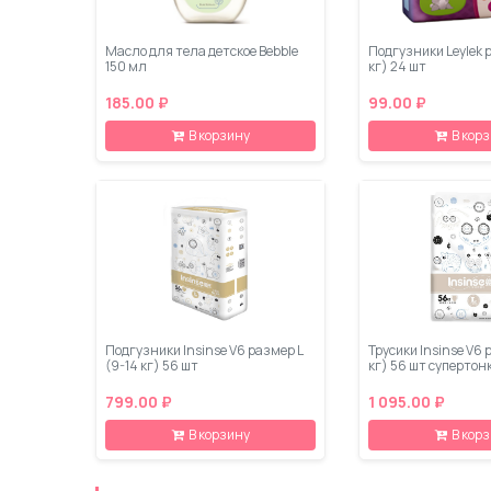
Масло для тела детское Bebble
Подгузники Leylеk 
150 мл
кг) 24 шт
185.00 ₽
99.00 ₽
В корзину
В кор
Подгузники Insinse V6 размер L
Трусики Insinse V6 
(9-14 кг) 56 шт
кг) 56 шт супертон
799.00 ₽
1 095.00 ₽
В корзину
В кор