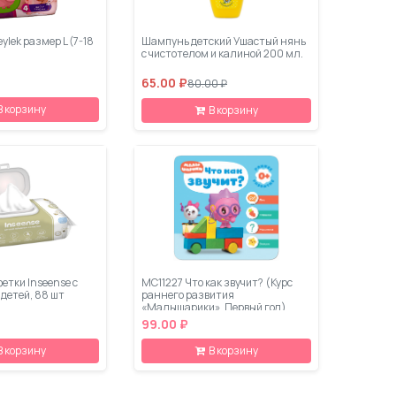
ylеk размер L (7-18
Шампунь детский Ушастый нянь
с чистотелом и калиной 200 мл.
65.00 ₽
80.00 ₽
В корзину
В корзину
етки Inseense с
МС11227 Что как звучит? (Курс
детей, 88 шт
раннего развития
«Малышарики». Первый год)
99.00 ₽
В корзину
В корзину