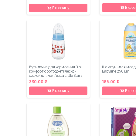
В кор
В корзину
Бутылочка для кормления Bibi
Шампунь для млад
комфорт с ортодонтической
Babyline 250 мл
соской для чая/воды Little Stars
125 мл
330.00 ₽
185.00 ₽
В корзину
В кор