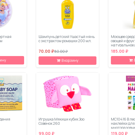
сертная
Шампунь детский Ушастый нянь
Моющее средс
см
с экстрактом ромашки 200 мл.
овощей и фрук
натуральное 
70.00 ₽
185.00 ₽
80.00 ₽
зину
В корзину
ждения
Игрушка Мякиши кубик Зоо
МС10416 В ле
Совенок 260
наклейки для
многоразовы
99.00 ₽
119.00 ₽