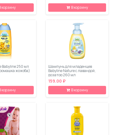
В корзину
В корзину
 Babyline 250 мл
Шампунь для младенцев
ромашка жожоба)
Babyline Nature с лавандой,
дозатор 260 мл
159.00 ₽
В корзину
В корзину