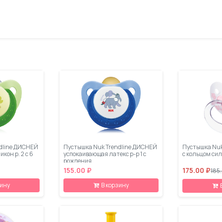
dline ДИСНЕЙ
Пустышка Nuk Trendline ДИСНЕЙ
Пустышка Nuk
кон р. 2 с 6
успокаивающая латекс р-р 1 с
с кольцом сили
рождения
155.00 ₽
175.00 ₽
185
зину
В корзину