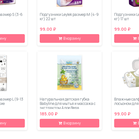
размер S (3-6
Подгузники Leylеk размер M (4-9
Подгузники Le
кг) 22 шт
кг) 17 шт
99.00 ₽
99.00 ₽
зину
В корзину
размер L (9-13
Натуральная детская губка
Влажные салф
кие
Babyline для мытья и массажа с
лосьоном для 
экстрактом Алое Вера
185.00 ₽
99.00 ₽
зину
В корзину