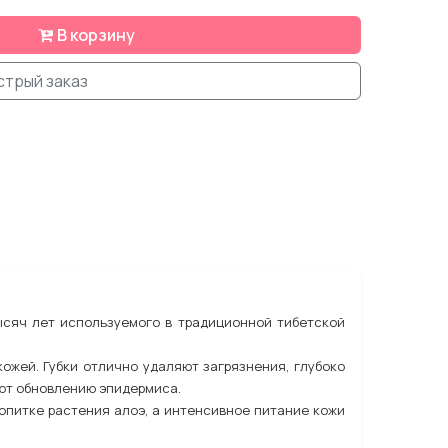
В корзину
стрый заказ
ысяч лет используемого в традиционной тибетской
ожей. Губки отлично удаляют загрязнения, глубоко
уют обновлению эпидермиса.
ропитке растения алоэ, а интенсивное питание кожи