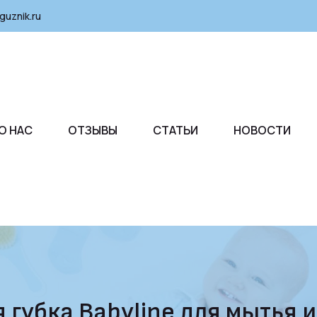
guznik.ru
О НАС
ОТЗЫВЫ
СТАТЬИ
НОВОСТИ
 губка Babyline для мытья 