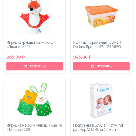
Игрушка-рукавичка Мякиши
Ящик для хранения ToyMart
«Лисичка» 121
Optima Брызги 57л. 2586BQ
285.00 ₽
945.00 ₽
В корзину
В корзину
Игрушка на руку Мякиши «Зайка
Подгузники Lovular Hot Wind
и Мишка» 229
размер M (5-10 кг) 64 шт