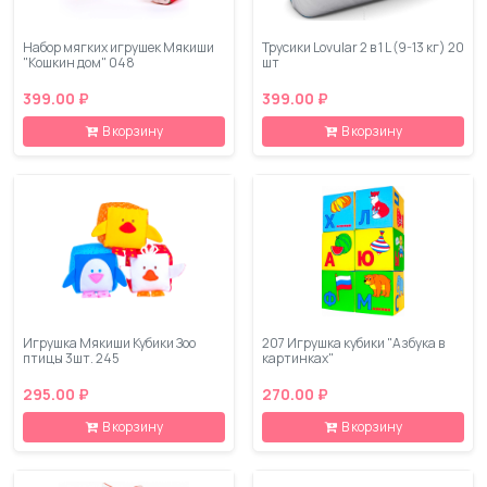
Набор мягких игрушек Мякиши
Трусики Lovular 2 в 1 L (9-13 кг) 20
"Кошкин дом" 048
шт
399.00 ₽
399.00 ₽
В корзину
В корзину
Игрушка Мякиши Кубики Зоо
207 Игрушка кубики "Азбука в
птицы 3шт. 245
картинках"
295.00 ₽
270.00 ₽
В корзину
В корзину