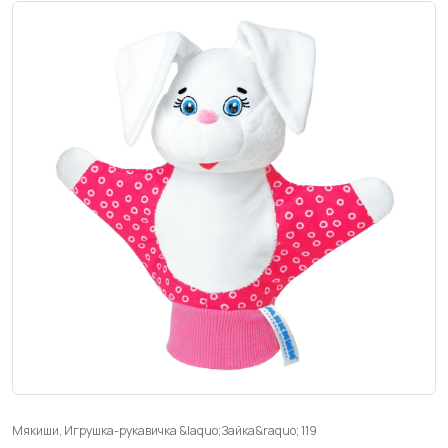
Мякиши, Игрушка-рукавичка &laquo;Зайка&raquo; 119