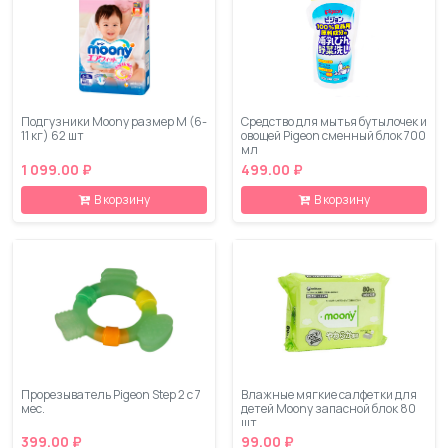
Подгузники Moony размер M (6-
Средство для мытья бутылочек и
11 кг) 62 шт
овощей Pigeon сменный блок 700
мл
1 099.00 ₽
499.00 ₽
В корзину
В корзину
Прорезыватель Pigeon Step 2 с 7
Влажные мягкие салфетки для
мес.
детей Moony запасной блок 80
шт
399.00 ₽
99.00 ₽