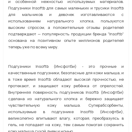
и особенной нежностью используемых материалов.
Подгузники Insoftb для самых маленьких и трусики Insoftb
для мальчиков и девочек изготавливаются с
использованием натурального хлопка, пользуются
высоким спросом, а положительные отзывы родителей
подтверждают — популярность продукции бренда "Insoftb"
основана на позитивном опыте миллионов родителей
теперь уже по всему миру.
Подгузники Insoftb (ИнсфотБи) - это прочные и
качественные подгузники, безопасные для кожи малыша, и
в тоже время Insoftb обладают высокой прочностью, не
протекают, и защищают кожу ребёнка от опрелостей.
Внутренняя поверхность подгузников Insoftb (ИнсофтБи)
сделана из натурального хлопка и бережно защищает
чувствительную кожу малыша. Суперабсорбенты,
используемые в подгузнике Insoftb (ИнсофтБи),
великолепно впитывают влагу, которая, преобразуясь в
гель, не попадает на кожу, тем самым помогая сохранить
кожу малыша сухой днем и ночью.