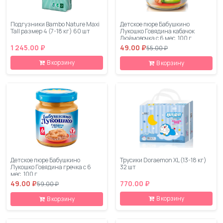
Подгузники Bambo Nature Maxi
Детское пюре Бабушкино
Tall размер 4 (7-18 кг) 60 шт
Лукошко Говядина кабачок
Дюймовочка с 6 мес. 100 г
1 245.00 ₽
49.00 ₽
55.00 ₽
В корзину
В корзину
Детское пюре Бабушкино
Трусики Doraemon XL (13-18 кг)
Лукошко Говядина гречка с 6
32 шт
мес. 100 г
49.00 ₽
770.00 ₽
59.00 ₽
В корзину
В корзину