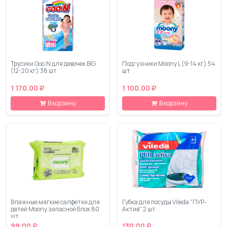
Трусики Goo.N для девочек BIG
Подгузники Moony L (9-14 кг) 54
(12-20 кг) 38 шт
шт
1 170.00 ₽
1 100.00 ₽
В корзину
В корзину
Влажные мягкие салфетки для
Губка для посуды Vileda "ПУР-
детей Moony запасной блок 80
Актив" 2 шт
шт
99.00 ₽
130.00 ₽