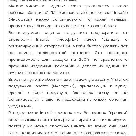
Мягкое ячеистое сиденье нежно прикасается к коже
ребёнка, облегая её. "Мягкие прилегающие складки" Insoftb
(ИнсофтБи) нежно соприкасаются с кожей малыша,
препятствуя замачиванию внутренней стороны бёдер.
Вентилируемое сиденье подгузника предохраняет от
опрелости. Insoftb (ИнсофтБи) имеют "складку с
вентилируемыми отверстиями", чтобы быстро удалять пот
со спины, подверженной потнице. Это повышает
проницаемость для воздуха на 200% по сравнению с
прежними изделиями компании и делает их одними из
лучших японских подгузников.
Вырез на пупочке обеспечивает надёжную защиту. Участок
подгузника Insoftb (ИнсофтБи), прилегающий к пупку,
срезан в виде полукруга, благодаря этому он не
соприкасается с ещё не подсохшим пупочком, облегчая
уход за ним.
В подгузниках Insoftb применяется бесшумная "крепкая"
опоясывающая лента, которая отдирается с тихим звуком,
поэтому их можно спокойно менять во время сна. Она
выполнена из мягкого материала, не раздражающего кожу.