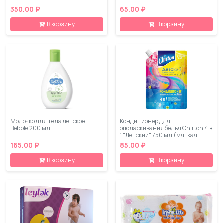
350.00 ₽
65.00 ₽
В корзину
В корзину
Молочко для тела детское
Кондиционер для
Bebble 200 мл
ополаскивания белья Chirton 4 в
1 "Детский" 750 мл (мягкая
упаковка)
165.00 ₽
85.00 ₽
В корзину
В корзину