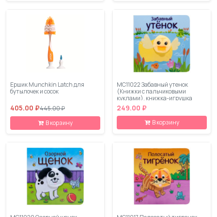
Ершик Munchkin Latch для
МС11022 Забавный утенок
бутылочек и сосок
(Книжки с пальчиковыми
куклами), книжка-игрушка
405.00 ₽
249.00 ₽
445.00 ₽
В корзину
В корзину