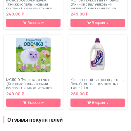
МС11020 Озорной щенок
МС11017 Полосатый тигренок
(Книжки с пальчиковыми
(Книжки с пальчиковыми
куклами), книжка-игрушка
куклами), книжка-игрушка
249.00 ₽
249.00 ₽
В корзину
В корзину
МС11019 Пушистая овечка
Кислородный пятновыводитель
(Книжки с пальчиковыми
Flesz Color, гель для цветных
куклами), книжка-игрушка
тканей, 1 л
249.00 ₽
280.00 ₽
В корзину
В корзину
Отзывы покупателей