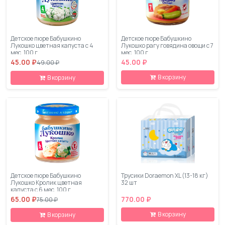
Детское пюре Бабушкино
Детское пюре Бабушкино
Лукошко цветная капуста с 4
Лукошко рагу говядина овощи с 7
мес. 100 г
мес. 100 г
45.00 ₽
45.00 ₽
49.00 ₽
В корзину
В корзину
Детское пюре Бабушкино
Трусики Doraemon XL (13-18 кг)
Лукошко Кролик цветная
32 шт
капуста с 6 мес. 100 г
65.00 ₽
770.00 ₽
75.00 ₽
В корзину
В корзину