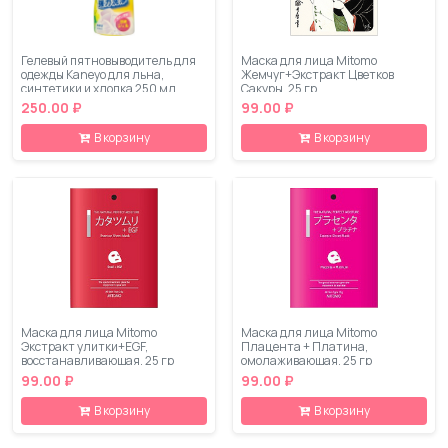
Гелевый пятновыводитель для
Маска для лица Mitomo
одежды Kaneyo для льна,
Жемчуг+Экстракт Цветков
синтетики и хлопка 250 мл
Сакуры, 25 гр
250.00 ₽
99.00 ₽
В корзину
В корзину
Маска для лица Mitomo
Маска для лица Mitomo
Экстракт улитки+EGF,
Плацента + Платина,
восстанавливающая, 25 гр
омолаживающая, 25 гр
99.00 ₽
99.00 ₽
В корзину
В корзину