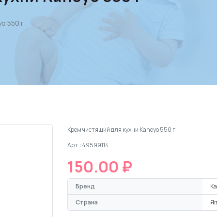
o 550 г
Крем чистящий для кухни Kaneyo 550 г
Арт.: 49599114
150.00 ₽
Бренд
Ka
Страна
Я