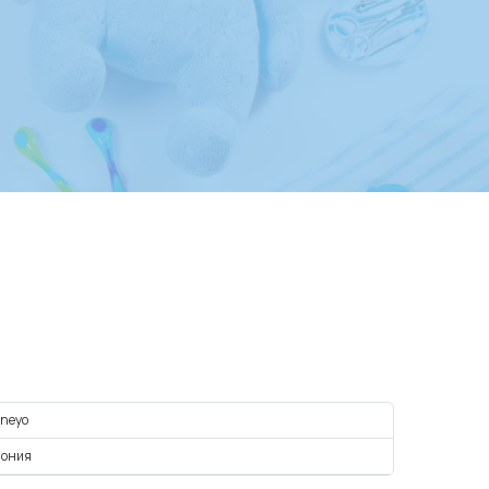
neyo
пония