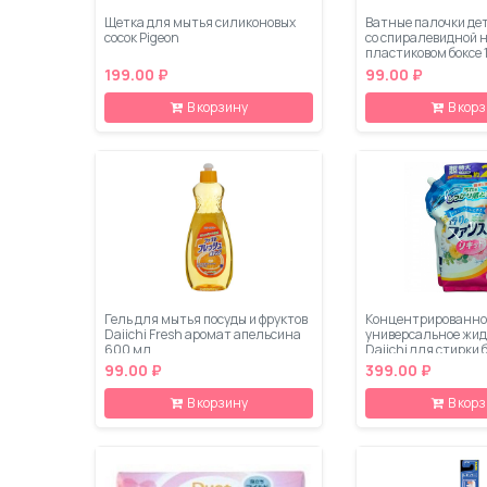
Щетка для мытья силиконовых
Ватные палочки дет
сосок Pigeon
со спиралевидной 
пластиковом боксе 
199.00 ₽
99.00 ₽
В корзину
В кор
Гель для мытья посуды и фруктов
Концентрированно
Daiichi Fresh аромат апельсина
универсальное жид
600 мл
Daiichi для стирки 
Цветочный сад 1,65
99.00 ₽
399.00 ₽
упаковка)
В корзину
В кор