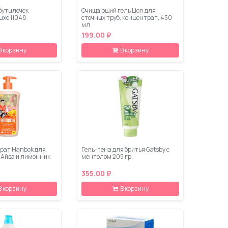
бутылочек
Очищающий гель Lion для
uxe 11048
сточных труб, концентрат, 450
мл
199.00 ₽
В корзину
В корзину
рат Hanbok для
Гель-пена для бритья Gatsby с
 Айва и лимонник
ментолом 205 гр
355.00 ₽
В корзину
В корзину