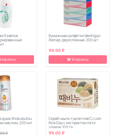
ки Essence
Бумажные салфетки Ideshigyo
трированный
Palnap, двухслойные, 200 шт
 мл
99.00 ₽
В корзину
В корзину
я душа Shokubutsu
Скраб-мыло туалетное CJ Lion
ым маслом, 200 мл
Rice Day с экстрактом пяти
злаков, 100 гр
99.00 ₽
.00 ₽