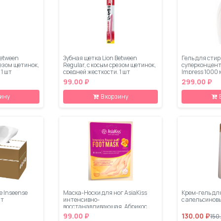
Between
Зубная щетка Lion Between
Гель для стир
резом щетинок,
Regular, с косым срезом щетинок,
суперконцен
 1 шт
средней жесткости, 1 шт
Impress 1000
99.00 ₽
299.00 ₽
зину
В корзину
 Inseense
Маска-Носки для ног AsiaKiss
Крем-гель дл
шт
интенсивно-
с апельсинов
восстанавливающая, Абрикос
99.00 ₽
130.00 ₽
150