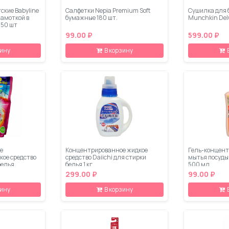
ские Babyline
Салфетки Nepia Premium Soft
Сушилка для 
намоткой в
бумажные 180 шт.
Munchkin Del
150 шт
99.00 ₽
599.00 ₽
зину
В корзину
е
Концентрированное жидкое
Гель-концент
кое средство
средство Daiichi для стирки
мытья посуды
белья
белья 1 кг
500 мл
 кг (мягкая
299.00 ₽
99.00 ₽
зину
В корзину