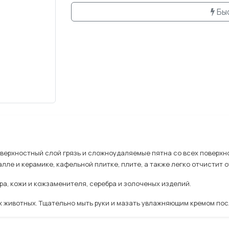
Бы
ерхностный слой грязь и сложноудаляемые пятна со всех поверхно
лле и керамике, кафельной плитке, плите, а также легко отчистит 
ра, кожи и кожзаменителя, серебра и золоченых изделий.
х животных. Тщательно мыть руки и мазать увлажняющим кремом по