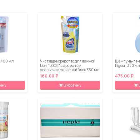
 400 мл
Чистящее средство для ванной
Шампунь-пен
Lion "LOOK" с ароматом
Pigeon 350 мл
апельсина запасной блок 350 мл
160.00 ₽
475.00 ₽
зину
В корзину