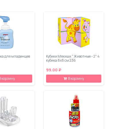
ка для младенцев
Кубики Мякиши " Животные - 2" 4
кубика 8х8 см 236
99.00 ₽
В корзину
В корзину