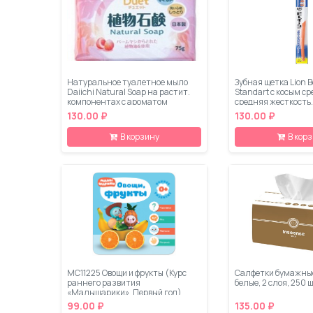
Натуральное туалетное мыло
Зубная щетка Lion 
Daiichi Natural Soap на растит.
Standart с косым с
компонентах с ароматом
средняя жесткость,
Персика 4*75г
130.00 ₽
130.00 ₽
В корзину
В кор
МС11225 Овощи и фрукты (Курс
Салфетки бумажные
раннего развития
белые, 2 слоя, 250 
«Малышарики». Первый год)
99.00 ₽
135.00 ₽