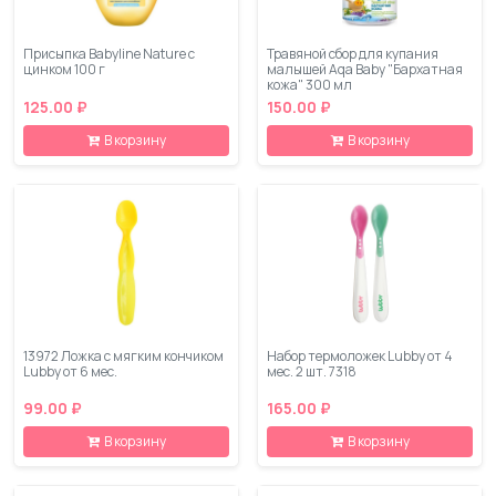
Присыпка Babyline Nature с
Травяной сбор для купания
цинком 100 г
малышей Aqa Baby "Бархатная
кожа" 300 мл
125.00 ₽
150.00 ₽
В корзину
В корзину
13972 Ложка с мягким кончиком
Набор термоложек Lubby от 4
Lubby от 6 мес.
мес. 2 шт. 7318
99.00 ₽
165.00 ₽
В корзину
В корзину