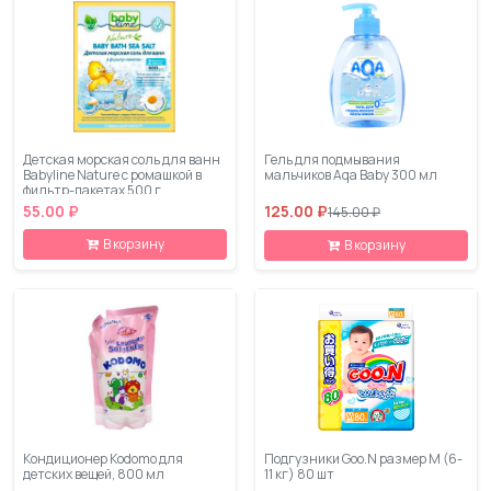
Детская морская соль для ванн
Гель для подмывания
Babyline Nature с ромашкой в
мальчиков Aqa Baby 300 мл
фильтр-пакетах 500 г
55.00 ₽
125.00 ₽
145.00 ₽
В корзину
В корзину
Кондиционер Kodomo для
Подгузники Goo.N размер M (6-
детских вещей, 800 мл
11 кг) 80 шт