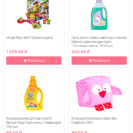
Игра Play-doh Прямо в цель
Гель для стирки цветных тканей
Meine Liebe концентрат
"Луговые цветы" 800 мл
1 299.00 ₽
240.00 ₽
В корзину
В корзину
Кондиционер для детского
Игрушка Мякиши кубик Зоо
белья Ушастый нянь с Лавандой
Совенок 260
750 мл
99.00 ₽
99.00 ₽