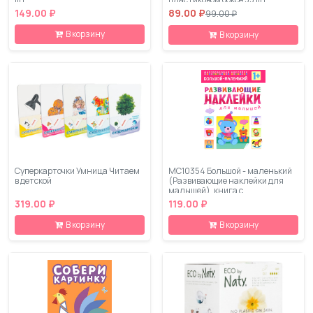
149.00 ₽
89.00 ₽
99.00 ₽
В корзину
В корзину
Суперкарточки Умница Читаем
МС10354 Большой - маленький
в детской
(Развивающие наклейки для
малышей), книга с
многоразовыми наклейками
319.00 ₽
119.00 ₽
В корзину
В корзину