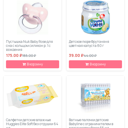
Пустышка Nuk Baby Rose для
Детское пюре Фрутоняня
сна c кольцом силикон р. 1 с
цветная капуста 80 г
рождения
175.00 ₽
39.00 ₽
185.00 ₽
44.00 ₽
В корзину
В корзину
Салфетки детские влажные
Ватные палочки детские
Huggies Elite Soft без отдушки 64
Babyline с ограничителем в
шт
пластиковом боксе 55 шт