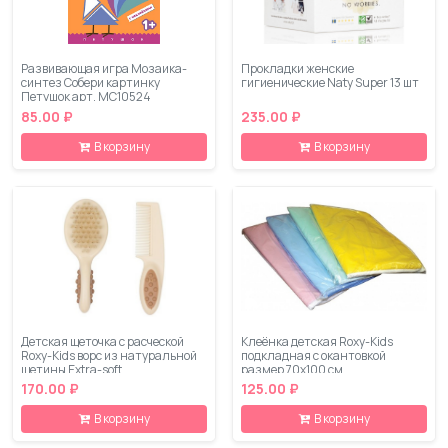
Развивающая игра Мозаика-
Прокладки женские
синтез Собери картинку
гигиенические Naty Super 13 шт
Петушок арт. МС10524
85.00 ₽
235.00 ₽
В корзину
В корзину
Детская щеточка с расческой
Клеёнка детская Roxy-Kids
Roxy-Kids ворс из натуральной
подкладная с окантовкой
щетины Extra-soft
размер 70х100 см
170.00 ₽
125.00 ₽
В корзину
В корзину