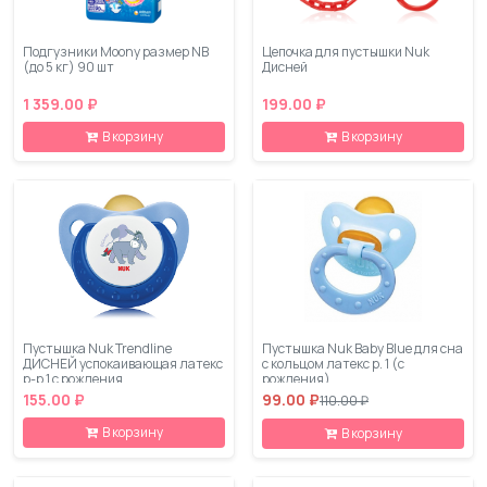
Подгузники Moony размер NB
Цепочка для пустышки Nuk
(до 5 кг) 90 шт
Дисней
1 359.00 ₽
199.00 ₽
В корзину
В корзину
Пустышка Nuk Trendline
Пустышка Nuk Baby Blue для сна
ДИСНЕЙ успокаивающая латекс
с кольцом латекс р. 1 (с
р-р 1 с рождения
рождения)
155.00 ₽
99.00 ₽
110.00 ₽
В корзину
В корзину