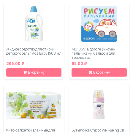
Жидкое средство для стирки
МС10651 В дороге (Рисуем
детского белья Aqa Baby 1500 мл
пальчиками), альбом для
творчества
265.00 ₽
85.00 ₽
В корзину
В корзину
Фито-салфетки влажные для
Бутылочка Chicco Well-Being Girl