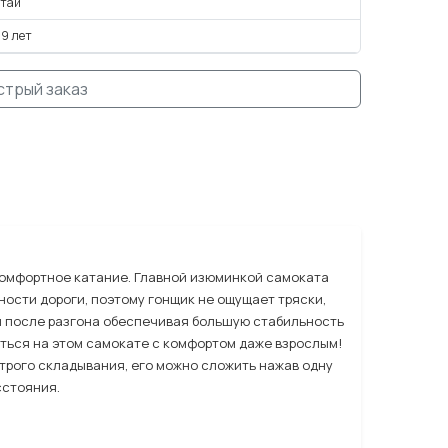
итай
 9 лет
стрый заказ
 комфортное катание. Главной изюминкой самоката
ности дороги, поэтому гонщик не ощущает тряски,
и после разгона обеспечивая большую стабильность
аться на этом самокате с комфортом даже взрослым!
строго складывания, его можно сложить нажав одну
сстояния.