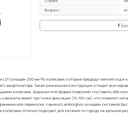
Страна
К
Возраст
от
Бы
и LS1 оснащен 200 мм PU колёсами, которые предадут мягкий ход и
него амортизатора. Такая уникальная конструкция сгладит все неров
льшими колёсами. Широкая платформа позволяет поставить обе ног
 самоката имеет три точки фиксации (74-104 см), что позволит кат
 хранения или переноски, самокатLamborghini оснащён системой бы
 колёсами отлично подходит для катания по городу на дальние ра