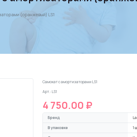
заторами (оранжевый) LS1
Cамокат с амортизаторами LS1
Арт.: LS1
4 750.00 ₽
Бренд
La
В упаковке
1 