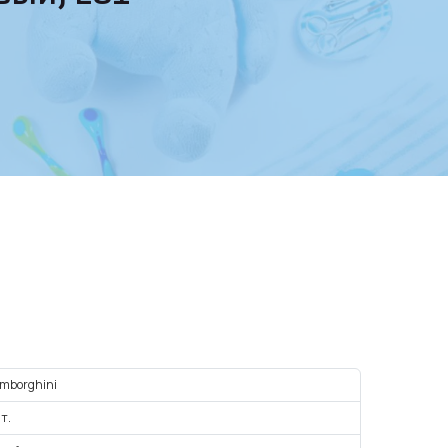
mborghini
шт.