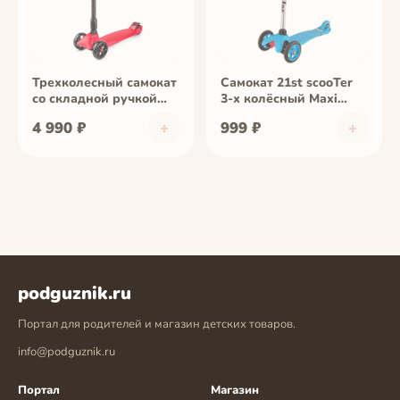
Трехколесный самокат
Самокат 21st scooTer
со складной ручкой
3-х колёсный Maxi
Zycom Zinger Maxi XL
Scooter SKL-06A синий
4 990 ₽
+
999 ₽
+
(Зайком Зингер)
(черно-красный)
1149157
podguznik.ru
Портал для родителей и магазин детских товаров.
info@podguznik.ru
Портал
Магазин