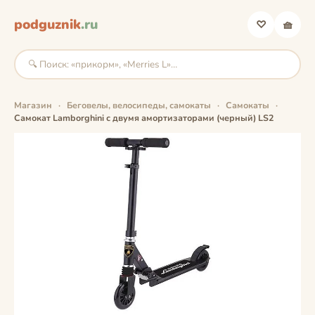
podguznik
.ru
♡
🧺
Магазин
·
Беговелы, велосипеды, самокаты
·
Самокаты
·
Самокат Lamborghini с двумя амортизаторами (черный) LS2
фото скоро