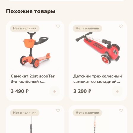
Похожие товары
♡
♡
Нет в наличии
Нет в наличии
фото скоро
фото скоро
Самокат 21st scooTer
Детский трехколесный
3-х колёсный с
самокат со складной
сиденьем Maxi Scooter
ручкой
3 490 ₽
+
3 290 ₽
+
SKL-06B оранжевый
Scoot&amp;Ride
Highwaykick 3
(красный) 1295988
♡
♡
Нет в наличии
Нет в наличии
фото скоро
фото скоро