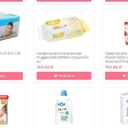
 S (3-6 кг) 28
Салфетки детские влажные
Средство для
Huggies Elite Soft без отдушки 64
Nissan FaFa 
шт
дозатор 270 
149.00 ₽
159.00 ₽
В корзину
зину