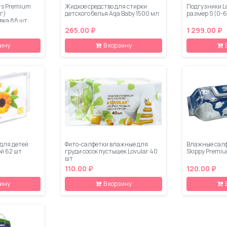
rs Premium
Жидкое средство для стирки
Подгузники Lo
кг)
детского белья Aqa Baby 1500 мл
размер S (0-6
вка 88 шт
265.00 ₽
1 299.00 ₽
зину
В корзину
для детей
Фито-салфетки влажные для
Влажные салф
ой 62 шт
груди сосок пустышек Lovular 40
Skippy Premiu
шт
110.00 ₽
120.00 ₽
зину
В корзину