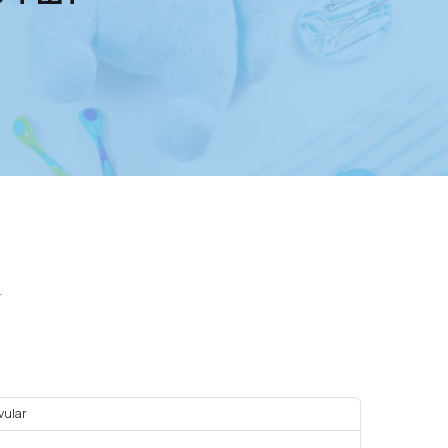
т
vular