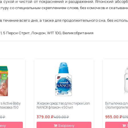
а сухой и чистой от покраснений и раздражений. Японский абсорб
туру со специальным скреплением слоев, без комочков и скатыван
 течение всего дня, а также для продолжительного сна, без исполь
, 5 Перси Стрит, Лондон, W1T 1DG, Великобритания
 Active Baby
Жидкое средство для стирки Lion
Бутылочка дл
упаковка 150
NANOX флакон 450 мл
(полипропиле
379.00 ₽
955.00 ₽
00 ₽
409.00 ₽
975
зину
В корзину