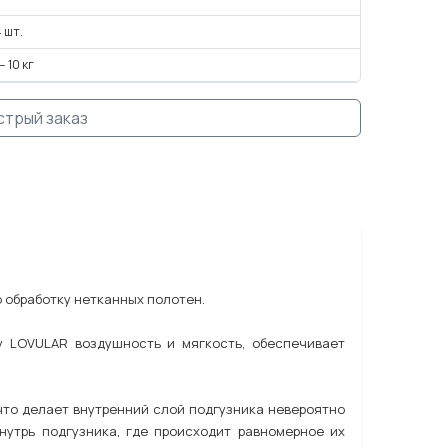
 шт.
— 10 кг
стрый заказ
 обработку нетканных полотен.
у LOVULAR воздушность и мягкость, обеспечивает
что делает внутренний слой подгузника невероятно
утрь подгузника, где происходит равномерное их