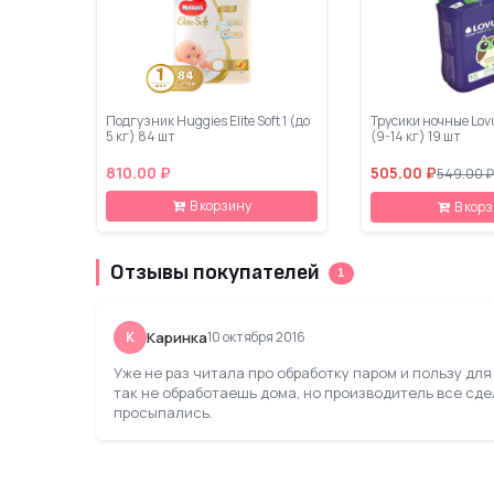
Подгузник Huggies Elite Soft 1 (до
Трусики ночные Lov
5 кг) 84 шт
(9-14 кг) 19 шт
810.00 ₽
505.00 ₽
549.00 ₽
В корзину
В кор
Отзывы покупателей
1
К
Каринка
10 октября 2016
Уже не раз читала про обработку паром и пользу дл
так не обработаешь дома, но производитель все сде
просыпались.