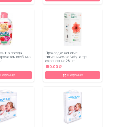
 мытья посуды
Прокладки женские
с ароматом клубники
гигиенические Naty Large
мл
ежедневные 28 шт
150.00 ₽
В корзину
В корзину