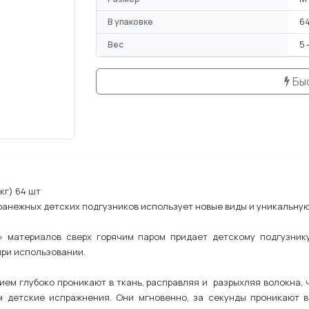
В упаковке
64
Вес
5 
Бы
кг) 64 шт
анежных детских подгузников использует новые виды и уникальную
» материалов сверх горячим паром придает детскому подгузник
при использовании.
ием глубоко проникают в ткань, расправляя и разрыхляя волокна, 
 детские испражнения. Они мгновенно, за секунды проникают вн