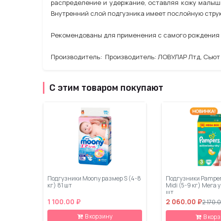
распределение и удержание, оставляя кожу малыш
Внутренний слой подгузника имеет послойную струк
Рекомендованы для применения с самого рождения в
Производитель: Производитель: ЛОВУЛАР Лтд, Сьют 1
С этим товаром покупают
Подгузники Moony размер S (4-8
Подгузники Pampers
кг) 81 шт
Midi (5-9 кг) Мега 
шт
1 100.00 ₽
2 060.00 ₽
2 170.
В корзину
В кор