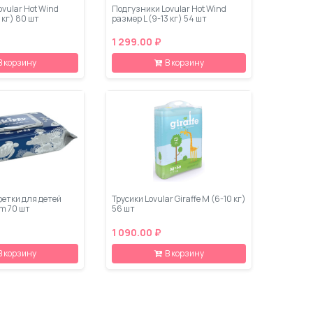
vular Hot Wind
Подгузники Lovular Hot Wind
 кг) 80 шт
размер L (9-13 кг) 54 шт
1 299.00 ₽
В корзину
В корзину
етки для детей
Трусики Lovular Giraffe M (6-10 кг)
m 70 шт
56 шт
1 090.00 ₽
В корзину
В корзину