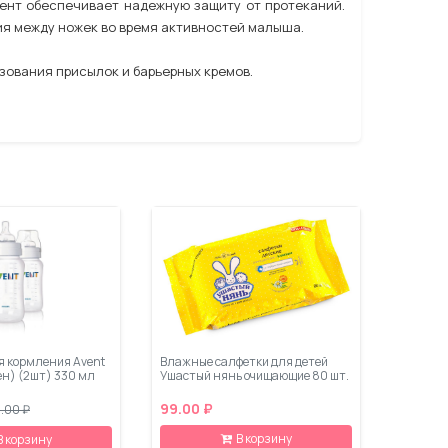
ент обеспечивает надежную защиту от протеканий.
ия между ножек во время активностей малыша.
зования присылок и барьерных кремов.
я кормления Avent
Влажные салфетки для детей
н) (2шт) 330 мл
Ушастый нянь очищающие 80 шт.
99.00 ₽
.00 ₽
В корзину
В корзину