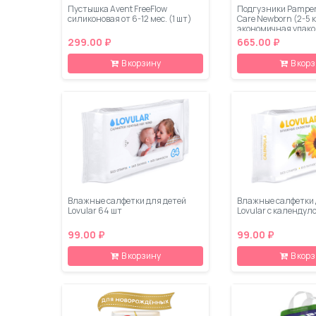
Пустышка Avent FreeFlow
Подгузники Pampe
силиконовая от 6-12 мес. (1 шт)
Care Newborn (2-5 
экономичная упако
299.00 ₽
665.00 ₽
В корзину
В кор
Влажные салфетки для детей
Влажные салфетки 
Lovular 64 шт
Lovular с календул
99.00 ₽
99.00 ₽
В корзину
В кор