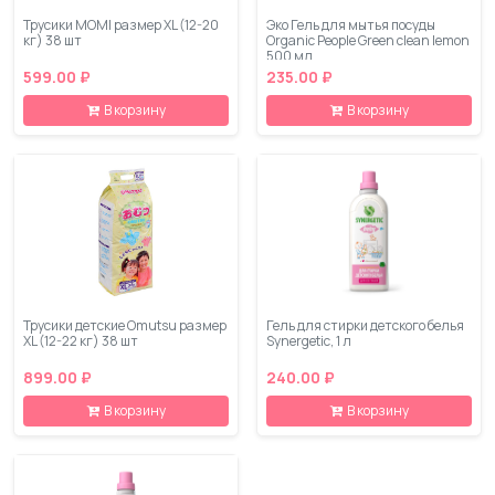
Трусики MOMI размер XL (12-20
Эко Гель для мытья посуды
кг) 38 шт
Organic People Green clean lemon
500 мл
599.00 ₽
235.00 ₽
В корзину
В корзину
Трусики детские Omutsu размер
Гель для стирки детского белья
XL (12-22 кг) 38 шт
Synergetic, 1 л
899.00 ₽
240.00 ₽
В корзину
В корзину