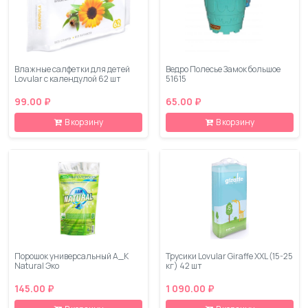
Влажные салфетки для детей
Ведро Полесье Замок большое
Lovular с календулой 62 шт
51615
99.00 ₽
65.00 ₽
В корзину
В корзину
Порошок универсальный A_K
Трусики Lovular Giraffe XXL (15-25
Natural Эко
кг) 42 шт
145.00 ₽
1 090.00 ₽