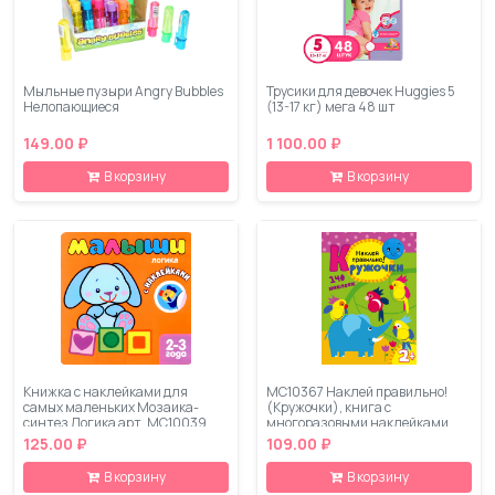
Мыльные пузыри Angry Bubbles
Трусики для девочек Huggies 5
Нелопающиеся
(13-17 кг) мега 48 шт
149.00 ₽
1 100.00 ₽
В корзину
В корзину
Книжка с наклейками для
МС10367 Наклей правильно!
самых маленьких Мозаика-
(Кружочки), книга с
синтез Логика арт. МС10039
многоразовыми наклейками
125.00 ₽
109.00 ₽
В корзину
В корзину