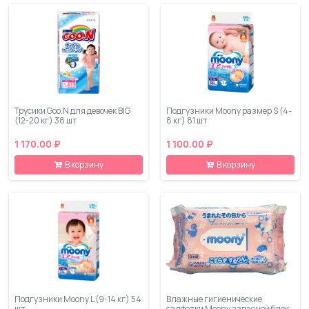
Трусики Goo.N для девочек BIG
Подгузники Moony размер S (4-
(12-20 кг) 38 шт
8 кг) 81 шт
1 170.00 ₽
1 100.00 ₽
В корзину
В корзину
Подгузники Moony L (9-14 кг) 54
Влажные гигиенические
шт
салфетки Moony запасной блок