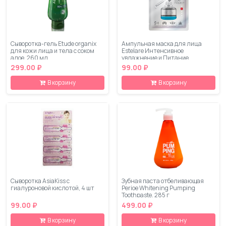
Сыворотка-гель Etude organix
Ампульная маска для лица
для кожи лица и тела с соком
Estelare Интенсивное
алое, 260 мл
увлажнение и Питание
299.00 ₽
99.00 ₽
В корзину
В корзину
Сыворотка AsiaKiss с
Зубная паста отбеливающая
гиалуроновой кислотой, 4 шт
Perioe Whitening Pumping
Toothpaste, 285 г
99.00 ₽
499.00 ₽
В корзину
В корзину