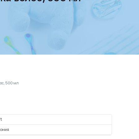
ос, 500 мл
ft
пония