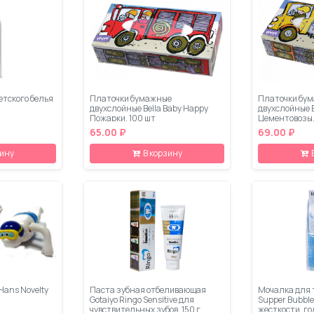
етского белья
Платочки бумажные
Платочки бу
двухслойные Bella Baby Happy
двухслойные B
Пожарки, 100 шт
Цементовозы,
65.00 ₽
69.00 ₽
зину
В корзину
Hans Novelty
Паста зубная отбеливающая
Мочалка для 
Gotaiyo Ringo Sensitive для
Supper Bubble
чувствительных зубов, 150 г
жесткости, го