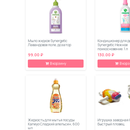
Мыло жидкое Synergetic
Кондиционер для д
Лавандовое поле, дозатор
Synergetic Нежное
прикосновение, 1 л
99.00 ₽
130.00 ₽
В корзину
В кор
Жидкость для мытья посуды
Игрушка заводная 
Kaneyo Сладкий апельсин, 600
Быстрый пловец
мл