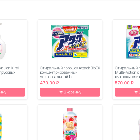
 Lion Kirei
Стиральный порошок Attack BioEX
Стиральный п
итрусовых
концентрированный
Multi-Action 
универсальный 1 кг
пятновыводит
кондиционеро
470.00 ₽
570.00 ₽
зину
В корзину