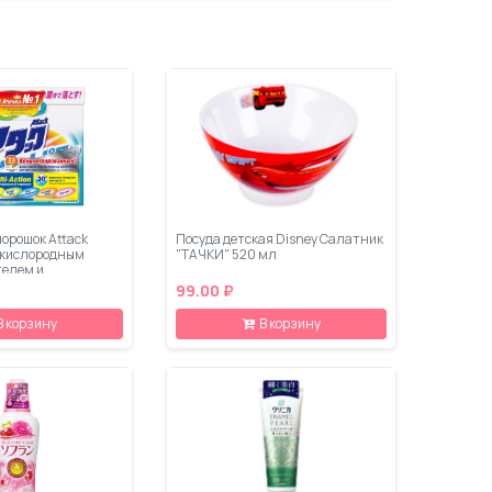
орошок Attack
Посуда детская Disney Салатник
с кислородным
"ТАЧКИ" 520 мл
елем и
м 0,9 кг
99.00 ₽
В корзину
В корзину