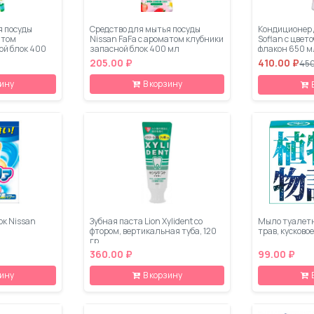
я посуды
Средство для мытья посуды
Кондиционер 
атом
Nissan FaFa с ароматом клубники
Soflan с цве
ой блок 400
запасной блок 400 мл
флакон 650 м
205.00 ₽
410.00 ₽
450
зину
В корзину
к Nissan
Зубная паста Lion Xylident со
Мыло туалетн
фтором, вертикальная туба, 120
трав, кусковое
гр
360.00 ₽
99.00 ₽
зину
В корзину