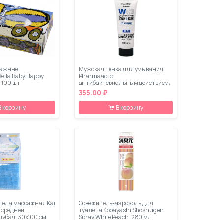
мажные
Мужская пенка для умывания
ella Baby Happy
Pharmaact с
 100 шт
антибактериальным действием,
130 г
355.00 ₽
В корзину
В корзину
тела массажная Kai
Освежитель-аэрозоль для
 средней
туалета Kobayashi Shoshugen
лубая, 30x100 см
Spray White Peach, 280 мл