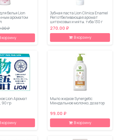
для белья Lion
Зубная паста Lion Clinica Enamel
точным ароматом
Perl отбеливающая аромат
л
цитрусовых и мяты, туба 130 г
270.00 ₽
.00 ₽
В корзину
В корзину
ое Lion Аромат
Мыло жидкое Synergetic
, 90 гр
Миндальное молочко, дозатор
99.00 ₽
В корзину
В корзину