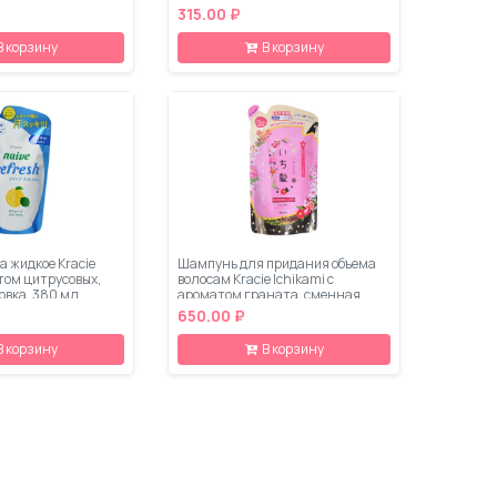
315.00 ₽
В корзину
В корзину
 жидкое Kracie
Шампунь для придания объема
том цитрусовых,
волосам Kracie Ichikami с
овка, 380 мл
ароматом граната, сменная
упаковка, 340 мл
650.00 ₽
В корзину
В корзину