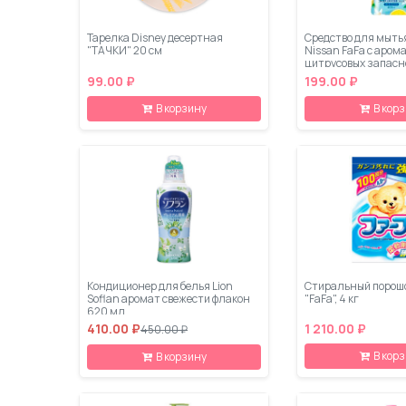
Тарелка Disney десертная
Средство для мыть
"ТАЧКИ" 20 см
Nissan FaFa с аром
цитрусовых запасн
мл
99.00 ₽
199.00 ₽
В корзину
В кор
Кондиционер для белья Lion
Стиральный порошо
Soflan аромат свежести флакон
"FaFa", 4 кг
620 мл
410.00 ₽
1 210.00 ₽
450.00 ₽
В кор
В корзину