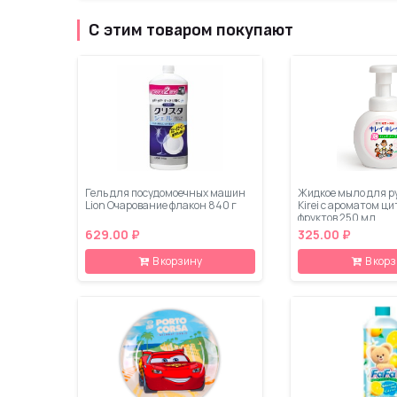
С этим товаром покупают
Гель для посудомоечных машин
Жидкое мыло для рук
Lion Очарование флакон 840 г
Kirei с ароматом ц
фруктов 250 мл
629.00 ₽
325.00 ₽
В корзину
В кор