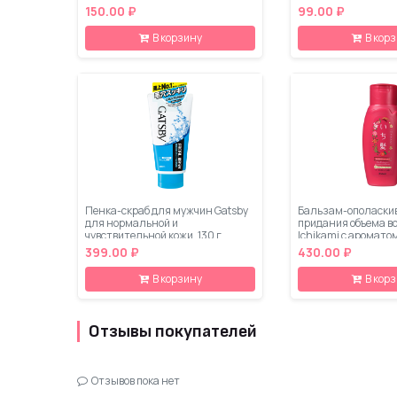
150.00 ₽
99.00 ₽
В корзину
В кор
Пенка-скраб для мужчин Gatsby
Бальзам-ополаски
для нормальной и
придания объема во
чувствительной кожи, 130 г
Ichikami с аромато
мл
399.00 ₽
430.00 ₽
В корзину
В кор
Отзывы покупателей
Отзывов пока нет