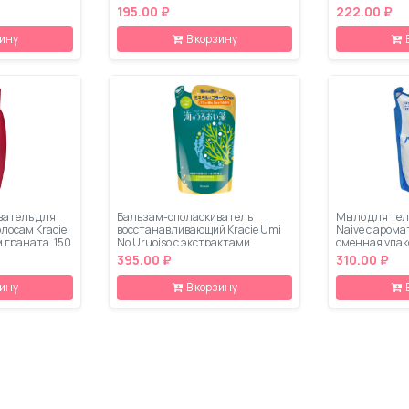
195.00 ₽
222.00 ₽
зину
В корзину
ватель для
Бальзам-ополаскиватель
Мыло для тела
лосам Kracie
восстанавливающий Kracie Umi
Naive с арома
м граната, 150
No Uruoiso с экстрактами
сменная упак
морских водорослей, сменная
395.00 ₽
310.00 ₽
упаковка, 420 мл
зину
В корзину