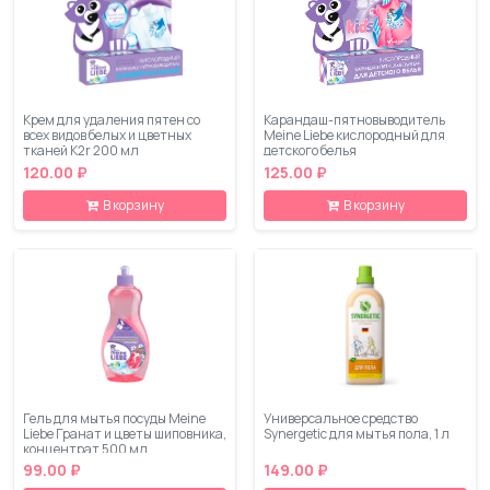
Крем для удаления пятен со
Карандаш-пятновыводитель
всех видов белых и цветных
Meine Liebe кислородный для
тканей К2r 200 мл
детского белья
120.00 ₽
125.00 ₽
В корзину
В корзину
Гель для мытья посуды Meine
Универсальное средство
Liebe Гранат и цветы шиповника,
Synergetic для мытья пола, 1 л
концентрат 500 мл
99.00 ₽
149.00 ₽