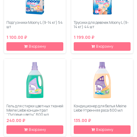
Подгузники Moony L (9-14 кг) 54
Трусики для девочек Moony L (9-
шт
14 кг) 44 шт
1 100.00 ₽
1 199.00 ₽
В корзину
В корзину
Гель для стирки цветных тканей
Кондиционер для белья Meine
Meine Liebe концентрат
Liebe Утренняя роса 800 мл
"Луговые цветы" 800 мл
240.00 ₽
135.00 ₽
В корзину
В корзину