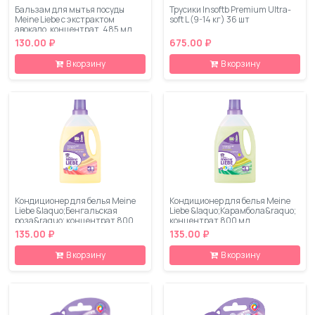
Бальзам для мытья посуды
Трусики Insoftb Premium Ultra-
Meine Liebe с экстрактом
soft L (9-14 кг) 36 шт
авокадо, концентрат, 485 мл
130.00 ₽
675.00 ₽
В корзину
В корзину
Кондиционер для белья Meine
Кондиционер для белья Meine
Liebe &laquo;Бенгальская
Liebe &laquo;Карамбола&raquo;
роза&raquo; концентрат 800
концентрат 800 мл
мл
135.00 ₽
135.00 ₽
В корзину
В корзину