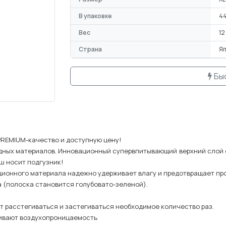
В упаковке
44
Вес
12
Страна
Я
Бы
PREMIUM-качество и доступную цену!
дных материалов. Инновационный супервпитывающий верхний слой 
ш носит подгузник!
ционного материала надежно удерживает влагу и предотвращает пр
 (полоска становится голубовато-зеленой).
т расстегиваться и застегиваться необходимое количество раз.
чивают воздухопроницаемость