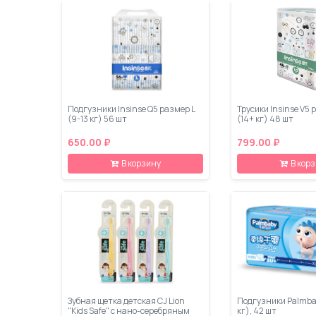
Подгузники Insinse Q5 размер L
Трусики Insinse V5 
(9-13 кг) 56 шт
(14+ кг) 48 шт
650.00 ₽
799.00 ₽
В корзину
В кор
Зубная щетка детская CJ Lion
Подгузники Palmbab
"Kids Safe" с нано-серебряным
кг), 42 шт