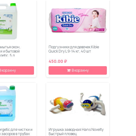
мытья окон,
Подгузники для девочек Kibie
и и бытовой
Quick Dry L 9-14 кг, 40 шт
etic, 5 л
450.00 ₽
В корзину
В корзину
rgetic для чистки и
Игрушка заводная Hans Novelty
засоров в трубах
Быстрый пловец