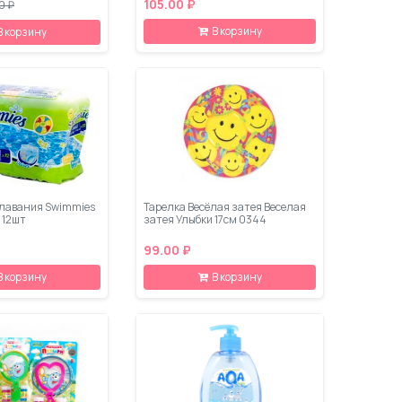
105.00 ₽
0 ₽
В корзину
В корзину
плавания Swimmies
Тарелка Весёлая затея Веселая
) 12шт
затея Улыбки 17см 0344
99.00 ₽
В корзину
В корзину