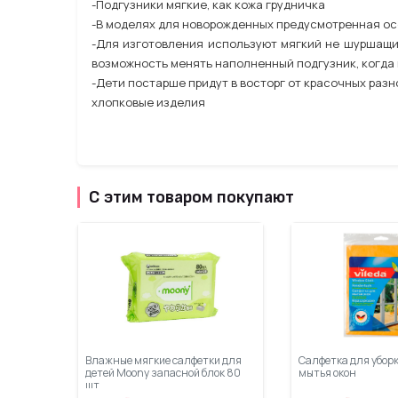
-Подгузники мягкие, как кожа грудничка
-В моделях для новорожденных предусмотренная особ
-Для изготовления используют мягкий не шуршащий
возможность менять наполненный подгузник, когда 
-Дети постарше придут в восторг от красочных ра
хлопковые изделия
С этим товаром покупают
Влажные мягкие салфетки для
Салфетка для уборк
детей Moony запасной блок 80
мытья окон
шт