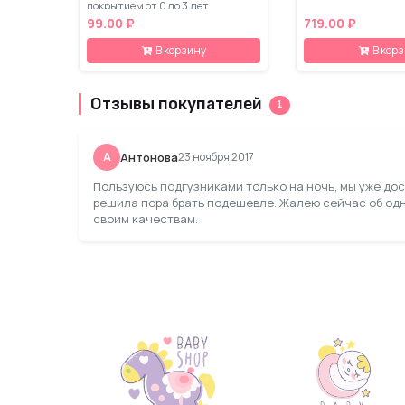
покрытием от 0 до 3 лет
99.00 ₽
719.00 ₽
В корзину
В кор
Отзывы покупателей
1
А
Антонова
23 ноября 2017
Пользуюсь подгузниками только на ночь, мы уже дос
решила пора брать подешевле. Жалею сейчас об одн
своим качествам.