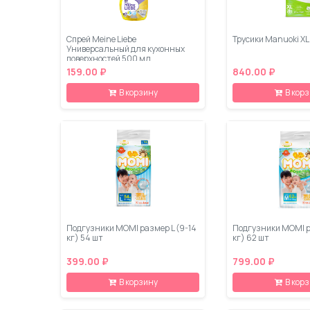
Спрей Meine Liebe
Трусики Manuoki XL 
Универсальный для кухонных
поверхностей 500 мл
159.00 ₽
840.00 ₽
В корзину
В кор
Подгузники MOMI размер L (9-14
Подгузники MOMI р
кг) 54 шт
кг) 62 шт
399.00 ₽
799.00 ₽
В корзину
В кор