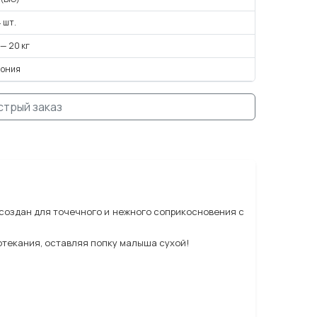
 шт.
 — 20 кг
пония
стрый заказ
создан для точечного и нежного соприкосновения с
отекания, оставляя попку малыша сухой!