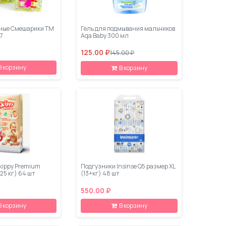
ные Смешарики ТМ
Гель для подмывания мальчиков
7
Aqa Baby 300 мл
125.00 ₽
145.00 ₽
В корзину
В корзину
kippy Premium
Подгузники Insinse Q5 размер XL
-25 кг) 64 шт
(13+кг) 48 шт
550.00 ₽
В корзину
В корзину