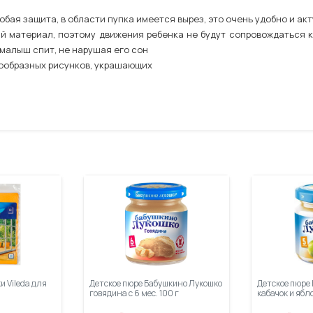
ая защита, в области пупка имеется вырез, это очень удобно и ак
 материал, поэтому движения ребенка не будут сопровождаться к
малыш спит, не нарушая его сон
знообразных рисунков, украшающих
и Vileda для
Детское пюре Бабушкино Лукошко
Детское пюре
говядина с 6 мес. 100 г
кабачок и ябло