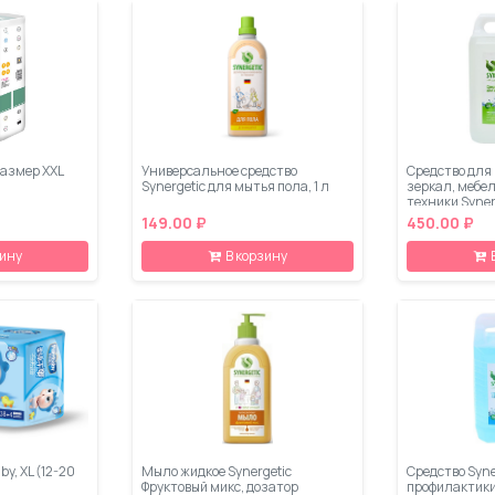
размер XXL
Универсальное средство
Средство для 
Synergetic для мытья пола, 1 л
зеркал, мебел
техники Synerg
149.00 ₽
450.00 ₽
зину
В корзину
y, XL (12-20
Мыло жидкое Synergetic
Средство Syne
Фруктовый микс, дозатор
профилактики 