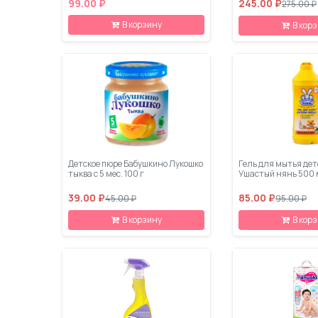
99.00 ₽
245.00 ₽
275.00 ₽
В корзину
В кор
Детское пюре Бабушкино Лукошко
Гель для мытья дет
тыква с 5 мес. 100 г
Ушастый нянь 500
39.00 ₽
85.00 ₽
45.00 ₽
95.00 ₽
В корзину
В кор