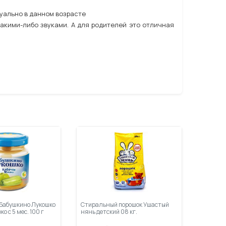
туально в данном возрасте
акими-либо звуками. А для родителей это отличная
 Бабушкино Лукошко
Стиральный порошок Ушастый
ко с 5 мес. 100 г
нянь детский 08 кг.