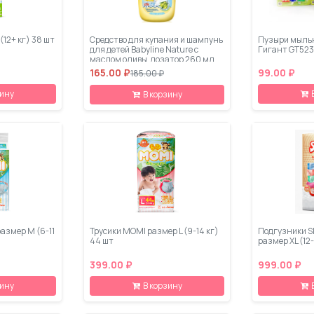
(12+ кг) 38 шт
Средство для купания и шампунь
Пузыри мыль
для детей Babyline Nature с
Гигант GT523
маслом оливы, дозатор 260 мл
165.00 ₽
99.00 ₽
185.00 ₽
зину
В корзину
азмер M (6-11
Трусики MOMI размер L (9-14 кг)
Подгузники S
44 шт
размер XL (12
399.00 ₽
999.00 ₽
зину
В корзину