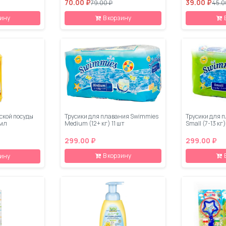
70.00 ₽
39.00 ₽
79.00 ₽
45.0
зину
В корзину
ской посуды
Трусики для плавания Swimmies
Трусики для 
 мл
Medium (12+ кг) 11 шт
Small (7-13 кг
299.00 ₽
299.00 ₽
В корзину
зину