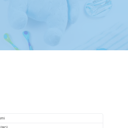
omi
 (BIG)