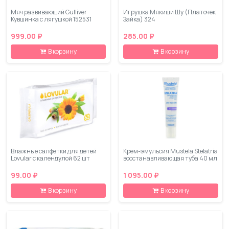
Мяч развивающий Gulliver
Игрушка Мякиши Шу (Платочек
Кувшинка с лягушкой 152531
Зайка) 324
999.00 ₽
285.00 ₽
В корзину
В корзину
Влажные салфетки для детей
Крем-эмульсия Mustela Stelatria
Lovular с календулой 62 шт
восстанавливающая туба 40 мл
99.00 ₽
1 095.00 ₽
В корзину
В корзину