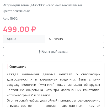
Игрушка для ванны, Munchkin &quot;Ракушка с веселыми
кристаллами&quot;
Арт.: 11952
499.00 ₽
Бренд
Munchkin
Быстрый заказ
Описание
Каждая маленькая девочка мечтает о сверкающих
драгоценностях и ювелирных изделиях. Взяв в руки
ракушку Munchkin (Мунчкин), ваша малышка обнаружит
настоящие сокровища. Это три драгоценных кристалла,
которые "гремят" и плавают.
Этот игровой набор, достойный принцессы, одновременно
игрушка-сортер - форма драгоценных камней