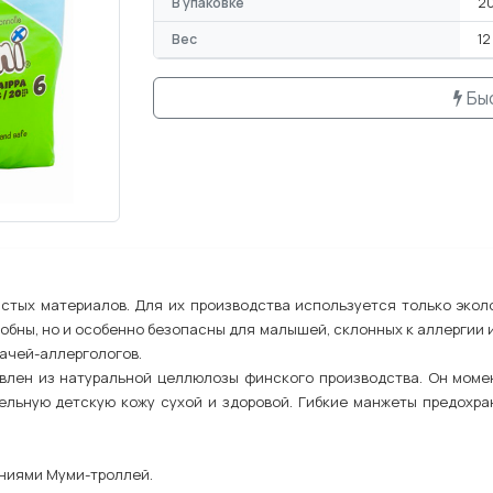
В упаковке
20
Вес
12
Бы
истых материалов. Для их производства используется только экол
обны, но и особенно безопасны для малышей, склонных к аллергии и
рачей-аллергологов.
овлен из натуральной целлюлозы финского производства. Он момен
ельную детскую кожу сухой и здоровой. Гибкие манжеты предохра
ениями Mуми-троллей.