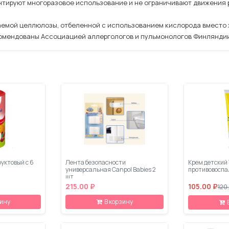
нтируют многоразовое использование и не ограничивают движения 
аемой целлюлозы, отбеленной с использованием кислорода вместо 
екомендованы Ассоциацией аллергологов и пульмонологов Финлянди
руктовый с 6
Лента безопасности
Крем детский
универсальная Canpol Babies 2
противовоспа
шт.
215.00 ₽
105.00 ₽
120
зину
В корзину