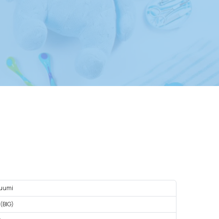
uumi
 (BIG)