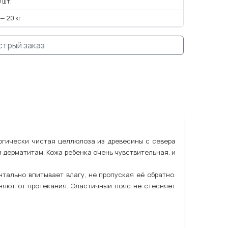
 шт.
 — 20 кг
стрый заказ
огически чистая целлюлоза из древесины с севера
 дерматитам. Кожа ребенка очень чувствительная, и
тально впитывает влагу, не пропуская её обратно.
няют от протекания. Эластичный пояс не стесняет