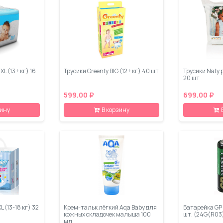
 XL (13+ кг) 16
Трусики Greenty BIG (12+ кг) 40 шт
Трусики Naty р
20 шт
599.00 ₽
699.00 ₽
зину
В корзину
 (13-18 кг) 32
Крем-тальк лёгкий Aqa Baby для
Батарейка GP 
кожных складочек малыша 100
шт. (24G(R03
мл