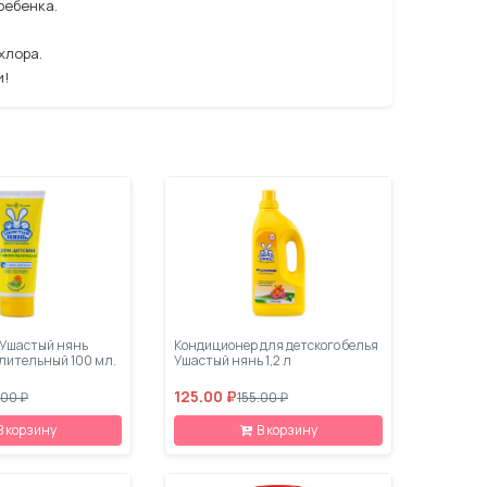
ребенка.
хлора.
и!
 Ушастый нянь
Кондиционер для детского белья
лительный 100 мл.
Ушастый нянь 1,2 л
125.00 ₽
.00 ₽
155.00 ₽
В корзину
В корзину