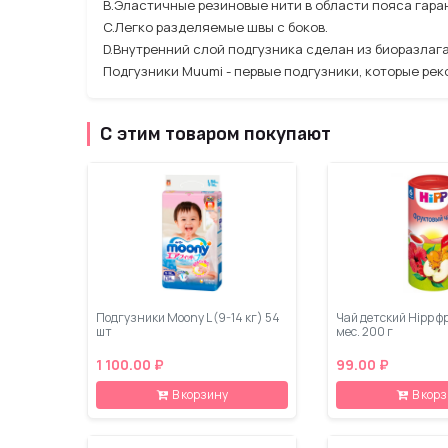
B.Эластичные резиновые нити в области пояса гара
C.Легко разделяемые швы с боков.
D.Внутренний слой подгузника сделан из биоразлаг
Подгузники Muumi - первые подгузники, которые р
С этим товаром покупают
Подгузники Moony L (9-14 кг) 54
Чай детский Hipp ф
шт
мес. 200 г
1 100.00 ₽
99.00 ₽
В корзину
В кор