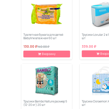
Туалетная бумага для детей
Трусики Lovular 2 в 1
Babyline влажная 60 шт
шт
130.00 ₽
339.00 ₽
140.00 ₽
В кор
В корзину
Трусики Bambo Nature размер 5
Трусики Doraemon XL
(12-20 кг) 20 шт
шт