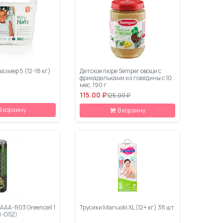
азмер 5 (12-18 кг)
Детское пюре Semper овощи с
фрикадельками из говядины с 10
мес. 190 г
115.00 ₽
125.00 ₽
В корзину
В корзину
AAA-R03 Greencell 1
Трусики Manuoki XL (12+ кг) 38 шт
)-OS2)