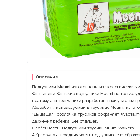
Описание
Подгузники Muumi изготовлены из экологически ч
Финляндии. Финские подгузники Muumi не только уд
поэтому эти подгузники разработаны при участии в
Абсорбент, используемый в трусиках Muumi, изгот
"Дышащая" оболочка трусиков сохраняет чувствит
движения ребенка. Без отдушек.
Особенности "Подгузники-трусики Muumi Walkers":
A.Красочная передняя часть подгузника с изображ