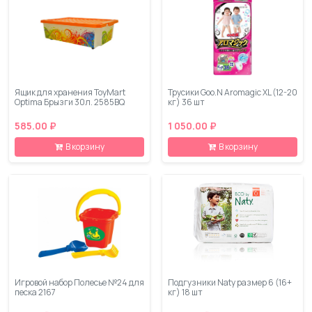
Ящик для хранения ToyMart
Трусики Goo.N Aromagic XL (12-20
Optima Брызги 30л. 2585BQ
кг) 36 шт
585.00 ₽
1 050.00 ₽
В корзину
В корзину
Игровой набор Полесье №24 для
Подгузники Naty размер 6 (16+
песка 2167
кг) 18 шт