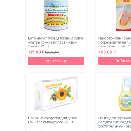
Ватные палочки детские Babyline
Набор комбинируе
ультра тонкие в пластиковом
прорезывателей Nu
боксе 200 шт
play с 3 мес. (3 шт.)
135.00 ₽
485.00 ₽
145.00 ₽
В кор
В корзину
Влажные салфетки для детей
Пенка для подмыв
Lovular с календулой 62 шт
Babyline Nature дет
растительными эк
дозатор 280 мл