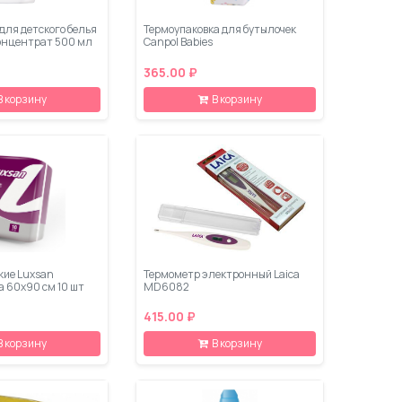
для детского белья
Термоупаковка для бутылочек
концентрат 500 мл
Canpol Babies
365.00 ₽
В корзину
В корзину
кие Luxsan
Термометр электронный Laica
a 60х90 см 10 шт
MD6082
415.00 ₽
В корзину
В корзину