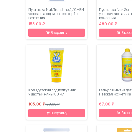
Пустышка Nuk Trendline ДИСНЕЙ
Пустышка Nuk Geni
успокаивающая латекс р-р 1 с
успокаивающая латек
рождения
рождения
155.00 ₽
480.00 ₽
В корзину
В кор
Крем детский под подгузник
Гель для мытья дет
Ушастый нянь 100 мл.
Невская косметика
105.00 ₽
67.00 ₽
120.00 ₽
В кор
В корзину