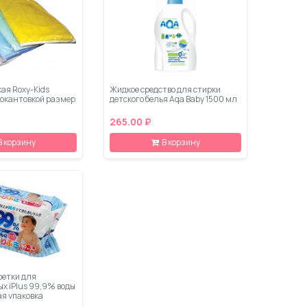
ая Roxy-Kids
Жидкое средство для стирки
 окантовкой размер
детского белья Aqa Baby 1500 мл
265.00 ₽
В корзину
В корзину
етки для
х iPlus 99,9% воды
ая упаковка