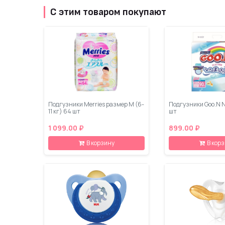
С этим товаром покупают
Подгузники Merries размер М (6-
Подгузники Goo.N N
11 кг) 64 шт
шт
1 099.00 ₽
899.00 ₽
В корзину
В кор