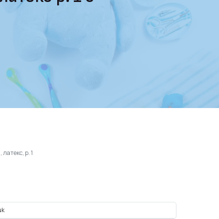
латекс, р. 1
uk