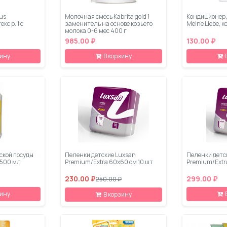
us
Молочная смесь Kabrita gold 1
Кондиционер 
с р. 1 с
заменитель на основе козьего
Meine Liebe, 
молока 0-6 мес 400 г
985.00 ₽
130.00 ₽
зину
В корзину
ской посуды
Пеленки детские Luxsan
Пеленки детс
 500 мл
Premium/Extra 60х60 см 10 шт
Premium/Extr
230.00 ₽
299.00 ₽
250.00 ₽
зину
В корзину