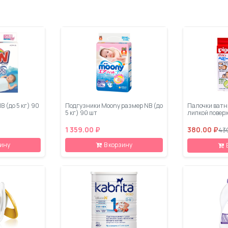
B (до 5 кг) 90
Подгузники Moony размер NB (до
Палочки ватны
5 кг) 90 шт
липкой повер
1 359.00 ₽
380.00 ₽
43
зину
В корзину