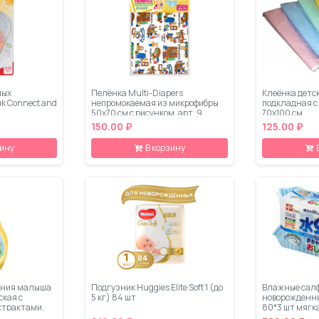
мых
Пелёнка Multi-Diapers
Клеёнка детск
k Connect and
непромокаемая из микрофибры
подкладная с
50х70 см c рисунком. арт. 9
70х100 см
150.00 ₽
125.00 ₽
зину
В корзину
ания малыша
Подгузник Huggies Elite Soft 1 (до
Влажные салф
ская с
5 кг) 84 шт
новорожденны
страктами,
80*3 шт мягк