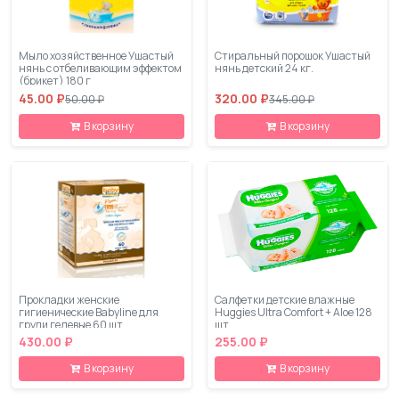
Мыло хозяйственное Ушастый
Стиральный порошок Ушастый
нянь с отбеливающим эффектом
нянь детский 24 кг.
(брикет) 180 г
45.00 ₽
320.00 ₽
50.00 ₽
345.00 ₽
В корзину
В корзину
Прокладки женские
Салфетки детские влажные
гигиенические Babyline для
Huggies Ultra Comfort + Aloe 128
груди гелевые 60 шт
шт
430.00 ₽
255.00 ₽
В корзину
В корзину