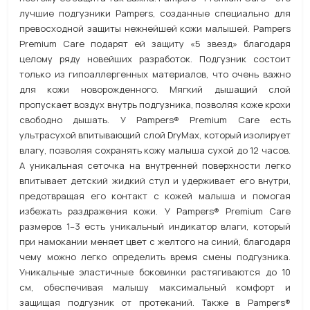
лучшие подгузники Pampers, созданные специально для
превосходной защиты нежнейшей кожи малышей. Pampers
Premium Care подарят ей защиту «5 звезд» благодаря
целому ряду новейших разработок. Подгузник состоит
только из гипоаллергенных материалов, что очень важно
для кожи новорожденного. Мягкий дышащий слой
пропускает воздух внутрь подгузника, позволяя коже крохи
свободно дышать. У Pampers® Premium Care есть
ультрасухой впитывающий слой DryMax, который изолирует
влагу, позволяя сохранять кожу малыша сухой до 12 часов.
А уникальная сеточка на внутренней поверхности легко
впитывает детский жидкий стул и удерживает его внутри,
предотвращая его контакт с кожей малыша и помогая
избежать раздражения кожи. У Pampers® Premium Care
размеров 1–3 есть уникальный индикатор влаги, который
при намокании меняет цвет с желтого на синий, благодаря
чему можно легко определить время смены подгузника.
Уникальные эластичные боковинки растягиваются до 10
см, обеспечивая малышу максимальный комфорт и
защищая подгузник от протеканий. Также в Pampers®