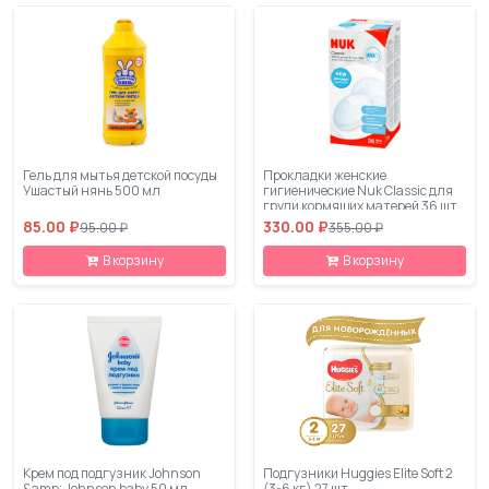
Гель для мытья детской посуды
Прокладки женские
Ушастый нянь 500 мл
гигиенические Nuk Classic для
груди кормящих матерей 36 шт.
85.00 ₽
330.00 ₽
95.00 ₽
355.00 ₽
В корзину
В корзину
Крем под подгузник Johnson
Подгузники Huggies Elite Soft 2
&amp; Johnson baby 50 мл
(3-6 кг) 27 шт