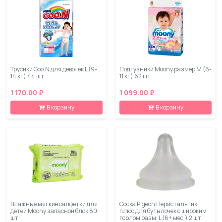
Трусики Goo.N для девочек L (9-
Подгузники Moony размер M (6-
14 кг) 44 шт
11 кг) 62 шт
1 170.00 ₽
1 099.00 ₽
В корзину
В корзину
Влажные мягкие салфетки для
Соска Pigeon Перистальтик
детей Moony запасной блок 80
плюс для бутылочек с широким
шт
горлом разм. L (6+ мес.) 2 шт.