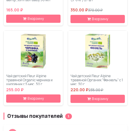
165.00 ₽
350.00 ₽
370.00 ₽
В корзину
В корзину
Чай детский Fleur Alpine
Чай детский Fleur Alpine
травяной Organic черника и
травяной Органик "Фенхель" с 1
шиповник с 5 мес. 30 г
мес. 30 г
255.00 ₽
220.00 ₽
235.00 ₽
В корзину
В корзину
Отзывы покупателей
1