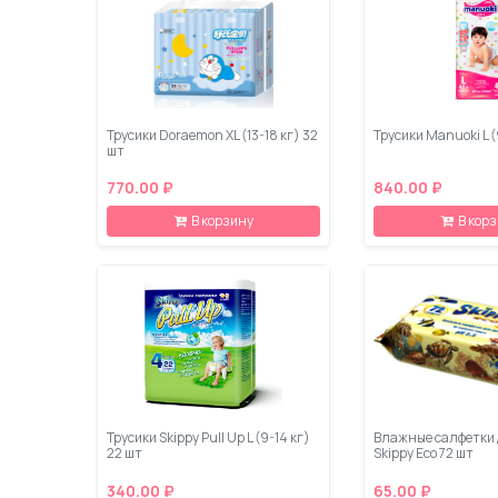
Трусики Doraemon XL (13-18 кг) 32
Трусики Manuoki L (
шт
770.00 ₽
840.00 ₽
В корзину
В кор
Трусики Skippy Pull Up L (9-14 кг)
Влажные салфетки 
22 шт
Skippy Eco 72 шт
340.00 ₽
65.00 ₽