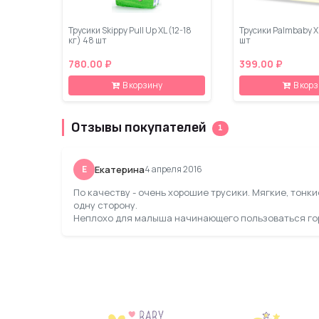
Трусики Skippy Pull Up XL (12-18
Трусики Palmbaby XL
кг) 48 шт
шт
780.00 ₽
399.00 ₽
В корзину
В кор
Отзывы покупателей
1
Е
Екатерина
4 апреля 2016
По качеству - очень хорошие трусики. Мягкие, тонк
одну сторону.
Неплохо для малыша начинающего пользоваться гор