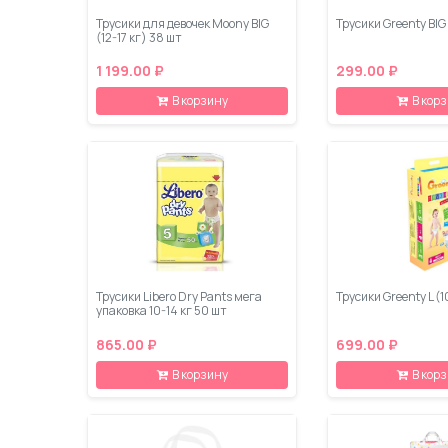
Трусики для девочек Moony BIG
Трусики Greenty BIG 
(12-17 кг) 38 шт
1 199.00 ₽
299.00 ₽
В корзину
В кор
Трусики Libero Dry Pants мега
Трусики Greenty L (1
упаковка 10-14 кг 50 шт
865.00 ₽
699.00 ₽
В корзину
В кор