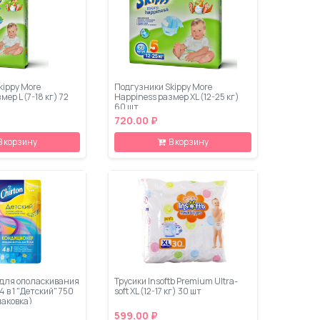
kippy More
Подгузники Skippy More
ер L (7-18 кг) 72
Happiness размер XL (12-25 кг)
60 шт
720.00 ₽
В корзину
В корзину
для ополаскивания
Трусики Insoftb Premium Ultra-
4 в 1 "Детский" 750
soft XL (12-17 кг) 30 шт
паковка)
599.00 ₽