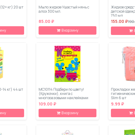
(12+ кг) 20 шт
Мыло жидкое Ушастый нянь с
Жидкое средс
алоэ 300 мл.
детской одеж
750 мл
85.00 ₽
155.00 ₽
190
зину
В корзину
0-14 кг) 44 шт
МС10114 Подбери по цвету!
Прокладки же
(Кружочки), книга с
гигиенические
многоразовыми наклейками
Slim 6 шт
109.00 ₽
9.99 ₽
зину
В корзину