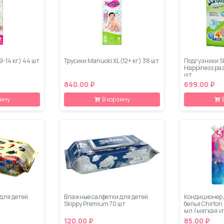
9-14 кг) 44 шт
Трусики Manuoki XL (12+ кг) 38 шт
Подгузники S
Happiness разм
шт
840.00 ₽
699.00 ₽
зину
В корзину
для детей
Влажные салфетки для детей
Кондиционер 
Skippy Premium 70 шт
белья Chirton 
мл (мягкая у
120.00 ₽
85.00 ₽