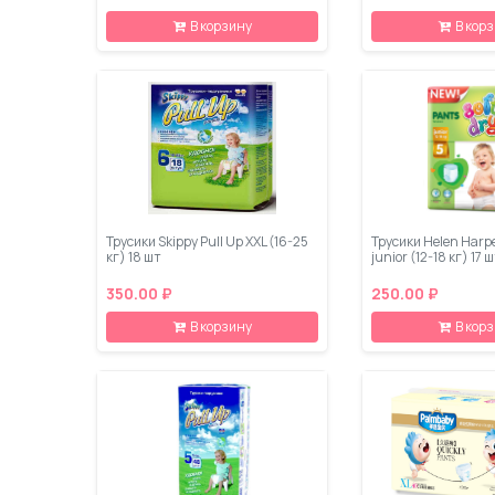
В корзину
В кор
Трусики Skippy Pull Up XXL (16-25
Трусики Helen Harp
кг) 18 шт
junior (12-18 кг) 17 
350.00 ₽
250.00 ₽
В корзину
В кор