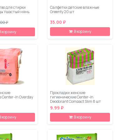
тво для стирки
Салфетки детские влажные
ды Ушастый нянь
Greenty 20 шт
35.00 ₽
.00 ₽
В корзину
В корзину
нские
Прокладки женские
 Center-in Overday
гигиенические Center-in
Deodorant Compact Slim 8 шт
9.99 ₽
В корзину
В корзину