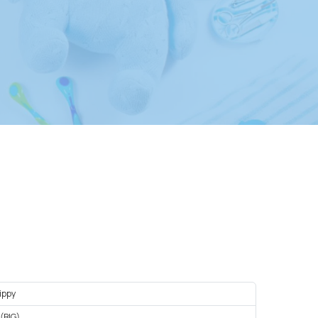
ippy
 (BIG)