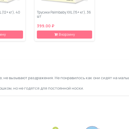
 (12+ кг), 40
Трусики Palmbaby XXL (15+ кг), 36
шт
399.00 ₽
зину
В корзину
ие, не вызывают раздражения. Не понравилось как они сидят на мал
шком, но не годятся для постоянной носки.