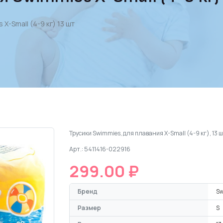
X-Small (4-9 кг) 13 шт
Трусики Swimmies, для плавания X-Small (4-9 кг), 13 
Арт.: 5411416-022916
299.00 ₽
Бренд
S
Размер
S