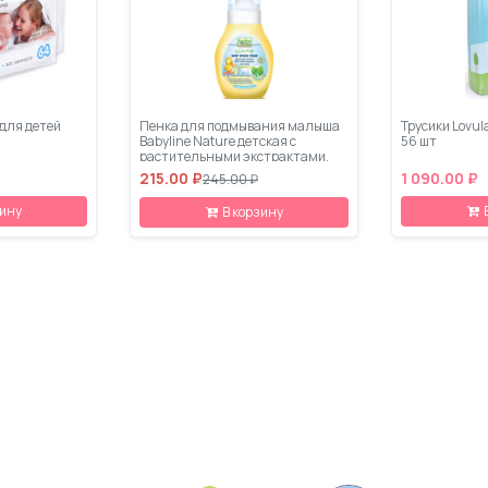
для детей
Пенка для подмывания малыша
Трусики Lovula
Babyline Nature детская с
56 шт
растительными экстрактами,
дозатор 280 мл
215.00 ₽
1 090.00 ₽
245.00 ₽
зину
В корзину