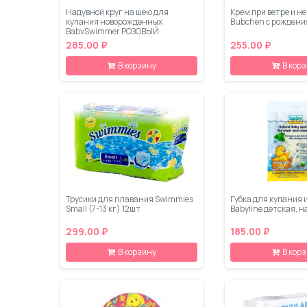
Надувной круг на шею для
Крем при ветре и н
купания новорожденных
Bubchen с рождени
BabySwimmer РОЗОВЫЙ
285.00 ₽
255.00 ₽
В корзину
В кор
Трусики для плавания Swimmies
Губка для купания 
Small (7-13 кг) 12шт
Babyline детская, 
299.00 ₽
185.00 ₽
В корзину
В кор