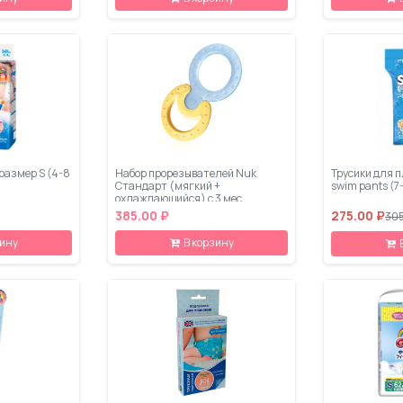
размер S (4-8
Набор прорезывателей Nuk
Трусики для п
Стандарт (мягкий +
swim pants (7
охлаждающийся) с 3 мес.
385.00 ₽
275.00 ₽
305
зину
В корзину