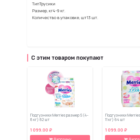
ТипТрусики
Размер, кг4-9 кг.
Количество в упаковке, шт13 шт.
С этим товаром покупают
Подгузники Merries размер S (4-
Подгузники Merries
8 кг) 82 шт
11 кг) 64 шт
1 099.00 ₽
1 099.00 ₽
В корзину
В кор