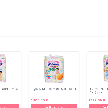
 размер М (6-
Трусики Merries M (6-10 кг) 58 шт
Подгузники-тр
14 кг) 44 шт
1 200.00 ₽
1 199.00 ₽
зину
В корзину