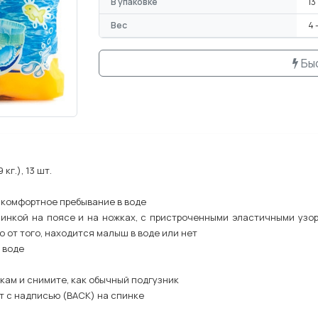
В упаковке
13
Вес
4 
Бы
кг.), 13 шт.
 комфортное пребывание в воде
зинкой на поясе и на ножках, с пристроченными эластичными узор
 от того, находится малыш в воде или нет
 воде
кам и снимите, как обычный подгузник
т с надписью (BACK) на спинке