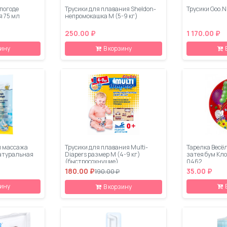
епогоде
Трусики для плавания Sheldon-
Трусики Goo.N 
я 75 мл
непромокашка M (5-9 кг)
250.00 ₽
1 170.00 ₽
зину
В корзину
и массажа
Трусики для плавания Multi-
Тарелка Весё
натуральная
Diapers размер M (4-9 кг)
затея бум Кло
(быстросохнущие)
0462
180.00 ₽
35.00 ₽
190.00 ₽
зину
В корзину