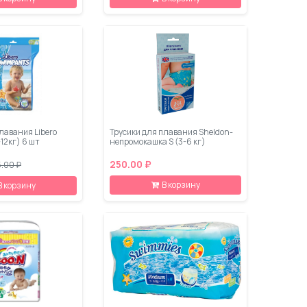
лавания Libero
Трусики для плавания Sheldon-
-12кг) 6 шт
непромокашка S (3-6 кг)
250.00 ₽
.00 ₽
В корзину
В корзину