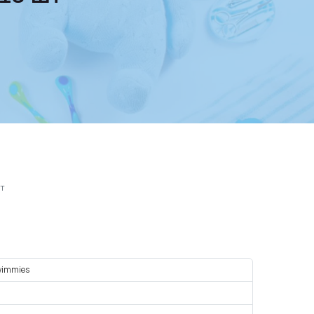
шт
wimmies