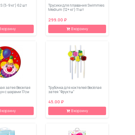
S (5-9 кг) 62 шт
Трусики для плавания Swimmies
Medium (12+ кг) 11 шт
299.00 ₽
В корзину
В корзину
лая затея Веселая
Трубочка для коктелей Весёлая
ун с шарами 17см
затея "Фрукты"
45.00 ₽
В корзину
В корзину