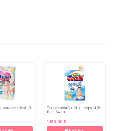
усики Merries L (9-
Подгузники Goo.N размера M (6-
11 кг) 64 шт
1 150.00 ₽
В корзину
В корзину