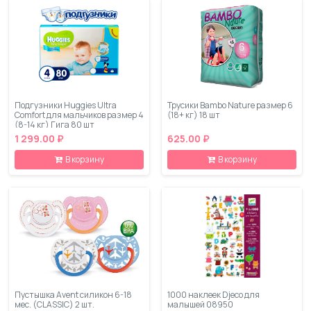
Подгузники Huggies Ultra
Трусики Bambo Nature размер 6
Comfort для мальчиков размер 4
(18+ кг) 18 шт
(8-14 кг) Гига 80 шт
1 299.00 ₽
625.00 ₽
В корзину
В корзину
Пустышка Avent силикон 6-18
1000 наклеек Djeco для
мес. (CLASSIC) 2 шт.
малышей 08950