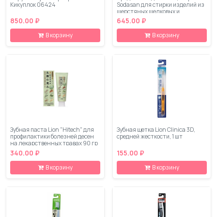
Кикуплок 06424
Sodasan для стирки изделий из
шерстяных шелковых и
деликатных тканей 750 мл
850.00 ₽
645.00 ₽
В корзину
В корзину
Зубная паста Lion "Hitech" для
Зубная щетка Lion Clinica 3D,
профилактики болезней десен
средней жесткости, 1 шт
на лекарственных травах 90 гр
340.00 ₽
155.00 ₽
В корзину
В корзину