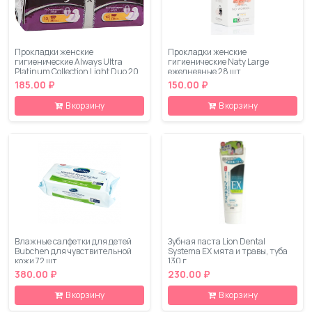
Прокладки женские
Прокладки женские
гигиенические Always Ultra
гигиенические Naty Large
Platinum Collection Light Duo 20
ежедневные 28 шт
шт
185.00 ₽
150.00 ₽
В корзину
В корзину
Влажные салфетки для детей
Зубная паста Lion Dental
Bubchen для чувствительной
Systema EX мята и травы, туба
кожи 72 шт
130 г
380.00 ₽
230.00 ₽
В корзину
В корзину