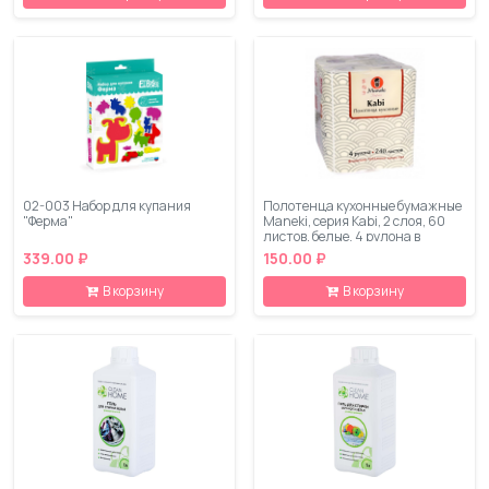
02-003 Набор для купания
Полотенца кухонные бумажные
"Ферма"
Maneki, серия Kabi, 2 слоя, 60
листов, белые, 4 рулона в
упаковке
339.00 ₽
150.00 ₽
В корзину
В корзину