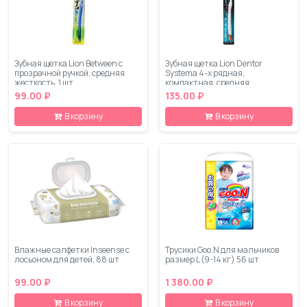
Зубная щетка Lion Between с
Зубная щетка Lion Dentor
прозрачной ручкой, средняя
Systema 4-х рядная,
жесткость, 1 шт
компактная, средняя
жесткость, 1 шт
99.00 ₽
135.00 ₽
В корзину
В корзину
Влажные салфетки Inseense с
Трусики Goo.N для мальчиков
лосьоном для детей, 88 шт
размер L (9-14 кг) 56 шт
99.00 ₽
1 380.00 ₽
В корзину
В корзину