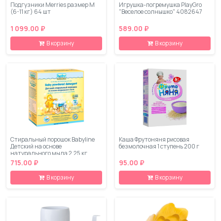
Подгузники Merries размер М
Игрушка-погремушка PlayGro
(6-11 кг) 64 шт
"Веселое солнышко" 4082647
1 099.00 ₽
589.00 ₽
В корзину
В корзину
Стиральный порошок Babyline
Каша Фрутоняня рисовая
Детский на основе
безмолочная 1 ступень 200 г
натурального мыла 2,25 кг
715.00 ₽
95.00 ₽
В корзину
В корзину