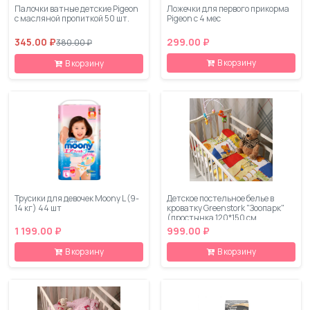
Палочки ватные детские Pigeon
Ложечки для первого прикорма
с масляной пропиткой 50 шт.
Pigeon с 4 мес
345.00 ₽
299.00 ₽
380.00 ₽
В корзину
В корзину
Трусики для девочек Moony L (9-
Детское постельное белье в
14 кг) 44 шт
кроватку Greenstork "Зоопарк"
(простынка 120*150 см
пододеяльник 110*140 см
1 199.00 ₽
999.00 ₽
наволочка 40*60 см) 100%
хлопок-сатин
В корзину
В корзину