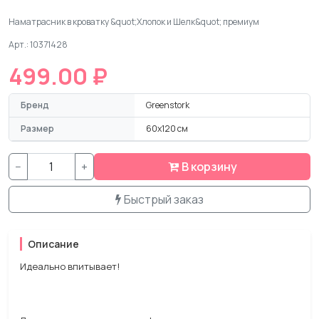
Наматрасник в кроватку &quot;Хлопок и Шелк&quot; премиум
Арт.: 10371428
499.00 ₽
Бренд
Greenstork
Размер
60х120 см
−
+
В корзину
Быстрый заказ
Описание
Идеально впитывает!