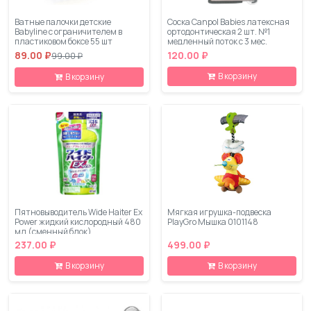
Ватные палочки детские
Соска Canpol Babies латексная
Babyline с ограничителем в
ортодонтическая 2 шт. №1
пластиковом боксе 55 шт
медленный поток с 3 мес.
89.00 ₽
120.00 ₽
99.00 ₽
В корзину
В корзину
Пятновыводитель Wide Haiter Ex
Мягкая игрушка-подвеска
Power жидкий кислородный 480
PlayGro Мышка 0101148
мл (сменный блок)
237.00 ₽
499.00 ₽
В корзину
В корзину