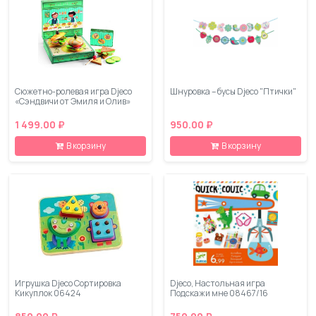
Сюжетно-ролевая игра Djeco
Шнуровка – бусы Djeco "Птички"
«Сэндвичи от Эмиля и Олив»
1 499.00 ₽
950.00 ₽
В корзину
В корзину
Игрушка Djeco Сортировка
Djeco, Настольная игра
Кикуплок 06424
Подскажи мне 08467/16