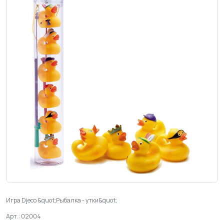
Игра Djeco &quot;Рыбалка - утки&quot;
Арт.: 02004