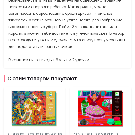
резиновые утята. Игра нацелена на совершенствование
ловкости и сноровки ребенка. Как вариант, можно
организовать соревнование среди друзей – чей улов
тяжелее? Желтые резиновые утята носят разнообразные
веселые головные уборы. Поймай утенка-капитана или
короля, а может, тебе достанется утенок в маске? В набор
Djeco входят 6 утят и 2 удочки. Утята снизу пронумерованы
для подсчета выигранных очков.
В комплект игры входят 6 утят и 2 удочки.
С этим товаром покупают
Раскраска Djeco Новое искусство
Раскраска Djeco Балерина