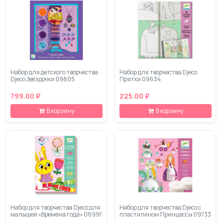
Набор для детского творчества
Набор для творчества Djeco
Djeco Звёздочки 09805
Прятки 09634
799.00 ₽
225.00 ₽
В корзину
В корзину
Набор для творчества Djeco для
Набор для творчества Djeco с
малышей «Времена года» 08991
пластилином Принцессы 09733