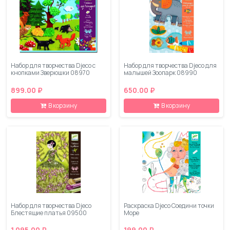
Набор для творчества Djeco с
Набор для творчества Djeco для
кнопками Зверюшки 08970
малышей Зоопарк 08990
899.00 ₽
650.00 ₽
В корзину
В корзину
Набор для творчества Djeco
Раскраска Djeco Соедини точки
Блестящие платья 09500
Море
1 095.00 ₽
199.00 ₽