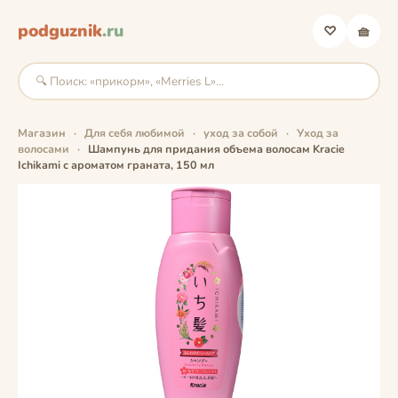
podguznik
.ru
♡
🧺
Магазин
·
Для себя любимой
·
уход за собой
·
Уход за
волосами
·
Шампунь для придания объема волосам Kracie
Ichikami с ароматом граната, 150 мл
фото скоро