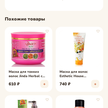
Похожие товары
♡
♡
фото скоро
фото скоро
Маска для тонких
Маска для волос
волос Jinda Herbal с
Esthetic House
Рисовым молоком Спа-
Восточные травы, 250
610 ₽
+
740 ₽
+
Уход в домашних
мл
условиях, 450 мл
♡
♡