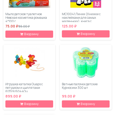
Мыло детское туалетное
МС10041 Линии (Книжки с
Невская косметика ромашка
наклейками для самых
4*100 г
маленьких), книга с
многоразовыми наклейками
75.00 ₽
125.00 ₽
85.00 ₽
В корзину
В корзину
Игрушка каталка Ouaps с
Ватные палочки детские
петушком и цыплятами
Курносики 300 шт
61359/6044Ou
899.00 ₽
99.00 ₽
В корзину
В корзину