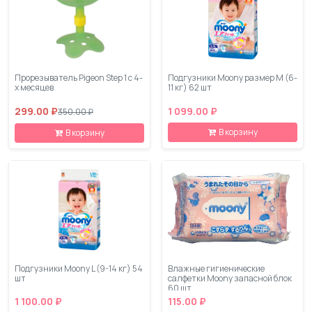
Прорезыватель Pigeon Step 1 с 4-
Подгузники Moony размер M (6-
х месяцев
11 кг) 62 шт
299.00 ₽
1 099.00 ₽
350.00 ₽
В корзину
В корзину
Подгузники Moony L (9-14 кг) 54
Влажные гигиенические
шт
салфетки Moony запасной блок
60 шт
1 100.00 ₽
115.00 ₽