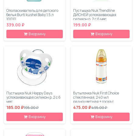
Ополаскиватель для детского
Пустышка Nuk Trendline
белья Burti kushel Baby 1.5 л
ДИСНЕЙ успокаивающая
10010
силикон р. 2 с 6 мес.
339.00 ₽
199.00 ₽
В корзину
В корзину
Пустышка Nuk Happy Days
Бутылочка Nuk First Choice
успокаивающая силикон р. 2 с 6
стеклянная, 240 мл
мес.
разноцветная + соска с
вентиляцией из силикона, р1.
185.00 ₽
475.00 ₽
195.00 ₽
495.00 ₽
для молока с рождения
В корзину
В корзину