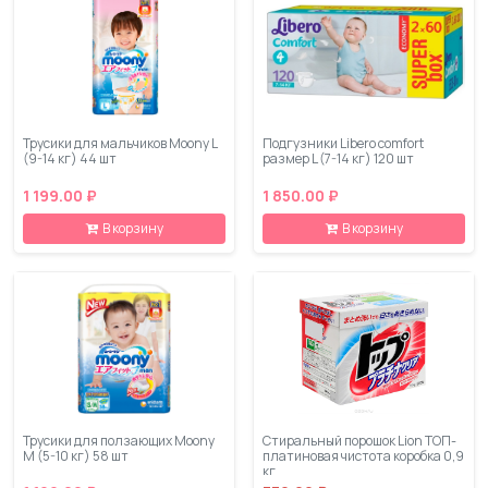
Трусики для мальчиков Moony L
Подгузники Libero comfort
(9-14 кг) 44 шт
размер L (7-14 кг) 120 шт
1 199.00 ₽
1 850.00 ₽
В корзину
В корзину
Трусики для ползающих Moony
Стиральный порошок Lion ТОП-
М (5-10 кг) 58 шт
платиновая чистота коробка 0,9
кг