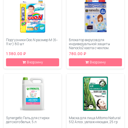
Подгузники Goo.N размер M (6-
Блокатор вирусов для
11 кг) 80 шт
индивидуальной защиты
Nanoclo2 карта с чехлом,
коробка 1 шт
1 380.00 ₽
780.00 ₽
В корзину
В корзину
Synergetic Гель для стирки
Маска для лица Mitomo Natural
детского белья, 5 л
512 Алоэ, увлажняющая, 25 гр