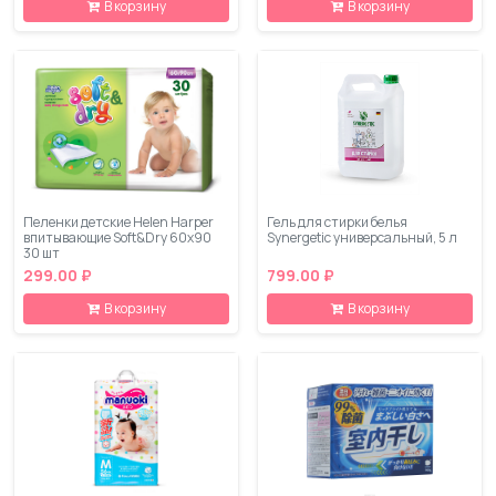
В корзину
В корзину
Пеленки детские Helen Harper
Гель для стирки белья
впитывающие Soft&Dry 60x90
Synergetic универсальный, 5 л
30 шт
299.00 ₽
799.00 ₽
В корзину
В корзину