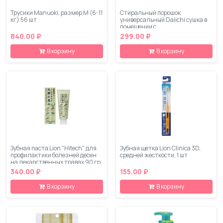
Трусики Manuoki, размер М (6-11
Стиральный порошок
кг) 56 шт
универсальный Daiichi сушка в
помещении с
антибактериальным эффектом
840.00 ₽
299.00 ₽
900 г
В корзину
В корзину
Зубная паста Lion "Hitech" для
Зубная щетка Lion Clinica 3D,
профилактики болезней десен
средней жесткости, 1 шт
на лекарственных травах 90 гр
340.00 ₽
155.00 ₽
В корзину
В корзину