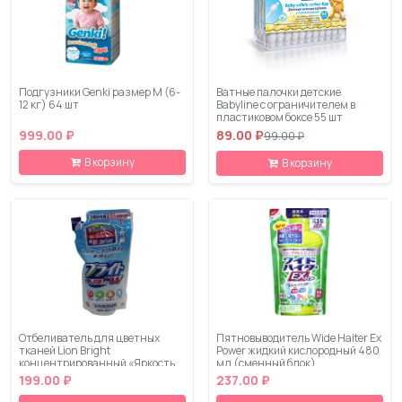
Подгузники Genki размер M (6-
Ватные палочки детские
12 кг) 64 шт
Babyline с ограничителем в
пластиковом боксе 55 шт
999.00 ₽
89.00 ₽
99.00 ₽
В корзину
В корзину
Отбеливатель для цветных
Пятновыводитель Wide Haiter Ex
тканей Lion Bright
Power жидкий кислородный 480
концентрированный «Яркость
мл (сменный блок)
+» запасной блок 480 мл.
199.00 ₽
237.00 ₽