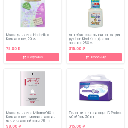
Маска для лица Hadariki с
Антибактериальная пенка для
Коллагеном, 20 мл
рук Lion Kirei Kirei , флакон-
дозатор 250 мл
75.00 ₽
315.00 ₽
В корзину
В корзину
Маска для лица Mitomo Q10 c
Пеленки впитывающие ID Protect
Коллагеном, омолаживающая
40х60 см 30 шт
для увядающей кожи, 25 гр
99.00 ₽
315.00 ₽