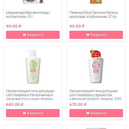
Мармелад Meiji виноград с
Печенье Glico Палочки Pocky в
коллагеном, 51 г
шоколаде, клубничные, 27 гр
99.00 ₽
99.00 ₽
В корзину
В корзину
Увлажняющий гель для душа
Увлажняющий гель для душа
Lion Hadakara Увлажнение и
Lion Hadakara с ароматом
шелковистость кожи, флакон,
цветочного букета, флакон, 500
500 мл
мл
665.00 ₽
475.00 ₽
В корзину
В корзину