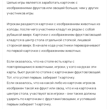
Целью игры является заработать карточек с
изображениями фруктов или овощей больше, чем у других
участников игры.
Игрокам раздаются карточки с изображением животных из
колоды, после чего участники кладут их рядом с собой
рубашкой вверх. Карточки с изображением фруктов/овощей
кладутся в центр стола отдельной стопкой, лицевой
стороной вверх. В начале хода участники переворачивают
по первой карточке с изображением животных.
Если оказалось, что на столе есть карты с
повторяющимися животными, игроки, у кого на руках эти
карты, бьют рукой по стопке с карточками фруктов/овощей.
Тот, кто успел первым, забирает 1 карточку.
Если оказалось, что на какой-либо из карточек игроков
изображен такой же фрукт или овощ, что и на карточке в
центре стола, участвуют все игроки - они также должны
ударить по карточкам с фруктами/овощами, и успевший
первым забирает 1 карточку.