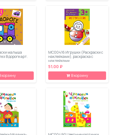
аски малыша
МС00416 Игрушки (Раскраски с
з В дороге арт.
наклейками), раскраска с
наклейками
51.00 ₽
В корзину
В корзину
лейки Мозаика-
МС00490 Цветные картинки