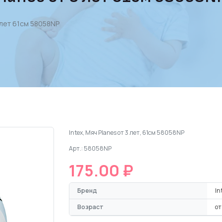
 лет 61см 58058NP
Intex, Мяч Planes от 3 лет, 61см 58058NP
Арт.: 58058NP
175.00 ₽
Бренд
In
Возраст
от