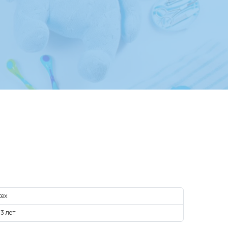
tex
 3 лет