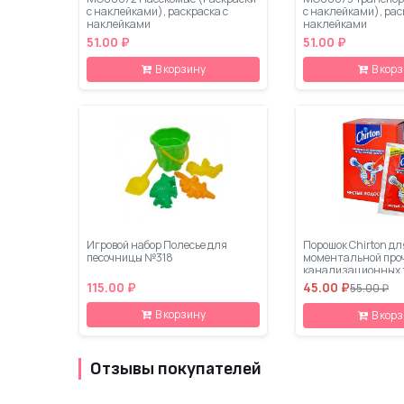
с наклейками), раскраска с
с наклейками), рас
наклейками
наклейками
51.00 ₽
51.00 ₽
В корзину
В кор
Игровой набор Полесье для
Порошок Chirton дл
песочницы №318
моментальной про
канализационных т
водой, 80 гр
115.00 ₽
45.00 ₽
55.00 ₽
В корзину
В кор
Отзывы покупателей