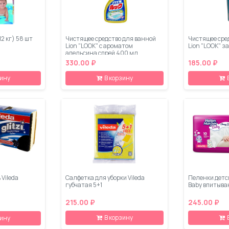
12 кг) 58 шт
Чистящее средство для ванной
Чистящее сре
Lion "LOOK" с ароматом
Lion "LOOK" з
апельсина спрей 400 мл
330.00 ₽
185.00 ₽
зину
В корзину
 Vileda
Салфетка для уборки Vileda
Пеленки детск
губчатая 5+1
Baby впитыва
215.00 ₽
245.00 ₽
В корзину
зину