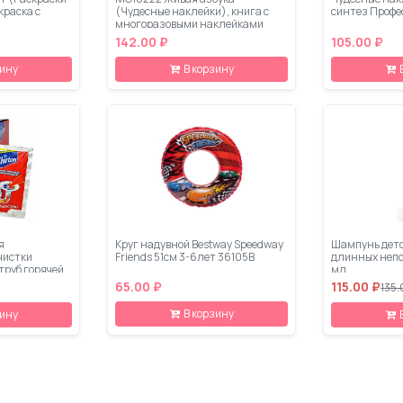
краска с
(Чудесные наклейки), книга с
синтез Профе
многоразовыми наклейками
142.00 ₽
105.00 ₽
зину
В корзину
я
Круг надувной Bestway Speedway
Шампунь детс
чистки
Friends 51см 3-6лет 36105B
длинных непо
руб горячей
мл
65.00 ₽
115.00 ₽
135.
В корзину
зину