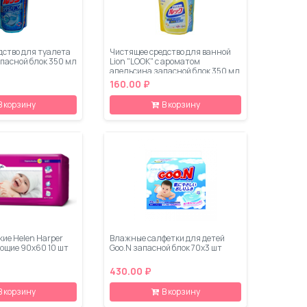
дство для туалета
Чистящее средство для ванной
апасной блок 350 мл
Lion "LOOK" с ароматом
апельсина запасной блок 350 мл
160.00 ₽
В корзину
В корзину
ие Helen Harper
Влажные салфетки для детей
ющие 90x60 10 шт
Goo.N запасной блок 70х3 шт
430.00 ₽
В корзину
В корзину