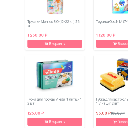
Трусики Merries BIG (12-22 кг) 38
Трусики Goo.N M (7-
шт
1 250.00 ₽
1 120.00 ₽
В корзину
В кор
Губка для посуды Vileda "Глитци"
Губка для кастрюль
2 шт
"Глитци" 2 шт
125.00 ₽
95.00 ₽
105.00 ₽
В корзину
В кор