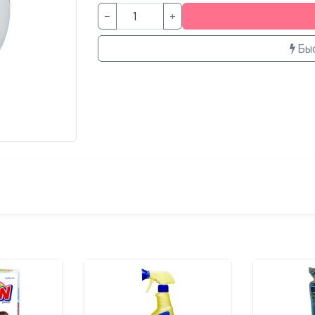
−
+
Бы