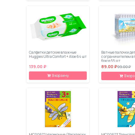
Салфетки детские влажные
Ватные палочки дет
Huggies Ultra Comfort + Aloe 64 шт
с ограничителем в
боксе 55 шт
139.00 ₽
89.00 ₽
99.00 ₽
В корзину
В кор
МС00672 Насекомые (Раскраски
МС00673 Транспор