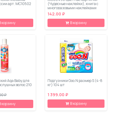
ссии арт. МС10502
(Чудесные наклейки), книга с
многоразовыми наклейками
142.00 ₽
В корзину
В корзину
кий Aqa Baby для
Подгузники Goo.N размер S (4-8
слушных волос 210
кг) 104 шт
1 399.00 ₽
00 ₽
В корзину
В корзину