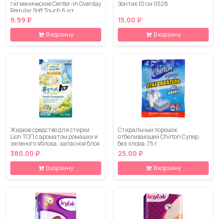
гигиенические Center-in Overday
Зонтик 10 см 0528
Regular Soft Touch 6 шт
9.99 ₽
15.00 ₽
В корзину
В корзину
Жидкое средство для стирки
Стиральный порошок
Lion ТОП с ароматом ромашки и
отбеливающий Chirton Супер,
зеленого яблока, запасной блок
без хлора, 75 г
810 мл
380.00 ₽
25.00 ₽
В корзину
В корзину