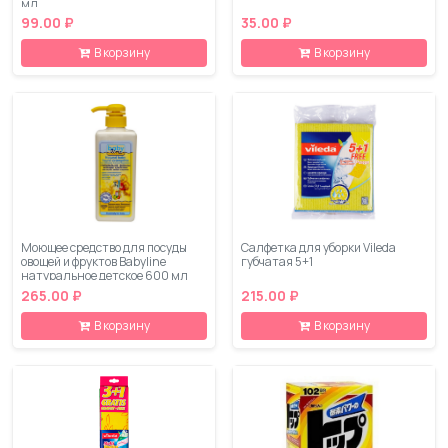
мл
99.00 ₽
35.00 ₽
В корзину
В корзину
Моющее средство для посуды
Салфетка для уборки Vileda
овощей и фруктов Babyline
губчатая 5+1
натуральное детское 600 мл
265.00 ₽
215.00 ₽
В корзину
В корзину