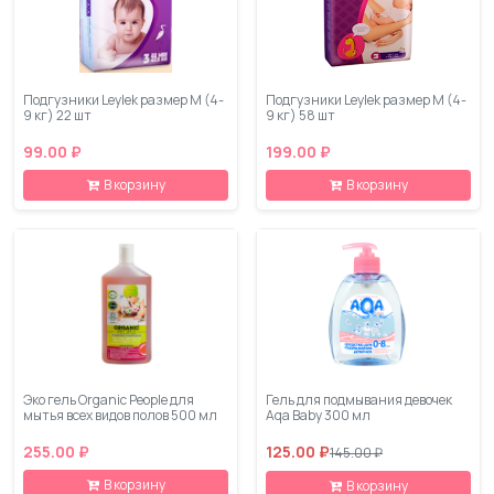
Подгузники Leylеk размер M (4-
Подгузники Leylеk размер M (4-
9 кг) 22 шт
9 кг) 58 шт
99.00 ₽
199.00 ₽
В корзину
В корзину
Эко гель Organic People для
Гель для подмывания девочек
мытья всех видов полов 500 мл
Aqa Baby 300 мл
255.00 ₽
125.00 ₽
145.00 ₽
В корзину
В корзину