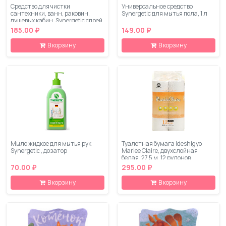
Средство для чистки
Универсальное средство
сантехники, ванн, раковин,
Synergetic для мытья пола, 1 л
душевых кабин, Synergetic спрей,
500 мл
185.00 ₽
149.00 ₽
В корзину
В корзину
Мыло жидкое для мытья рук
Туалетная бумага Ideshigyo
Synergetic , дозатор
Mariee Claire, двухслойная
белая, 27.5 м, 12 рулонов
70.00 ₽
295.00 ₽
В корзину
В корзину