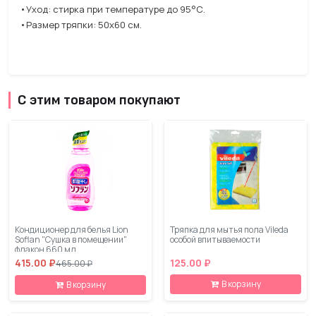
•Уход: стирка при температуре до 95°С.
•Размер тряпки: 50х60 см.
С этим товаром покупают
Кондиционер для белья Lion
Тряпка для мытья пола Vileda
Soflan "Сушка в помещении"
особой впитываемости
флакон 660 мл
415.00 ₽
125.00 ₽
465.00 ₽
В корзину
В корзину