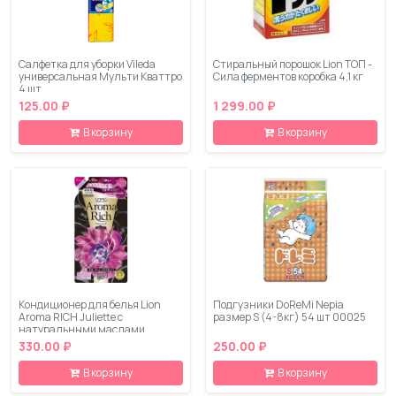
Салфетка для уборки Vileda
Стиральный порошок Lion ТОП -
универсальная Мульти Кваттро
Сила ферментов коробка 4,1 кг
4 шт
125.00 ₽
1 299.00 ₽
В корзину
В корзину
Кондиционер для белья Lion
Подгузники DoReMi Nepia
Aroma RICH Juliette с
размер S (4-8кг) 54 шт 00025
натуральными маслами
ваниль-жасмин запасной блок,
330.00 ₽
250.00 ₽
430 мл
В корзину
В корзину