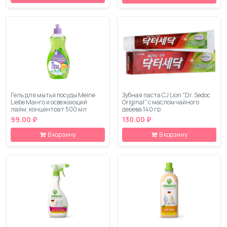
Гель для мытья посуды Meine
Зубная паста CJ Lion "Dr. Sedoc
Liebe Манго и освежающий
Original" c маслом чайного
лайм, концентрат 500 мл
дерева,140 гр
99.00 ₽
130.00 ₽
В корзину
В корзину