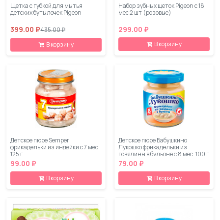
Щетка с губкой для мытья
Набор зубных щеток Pigeon с 18
детских бутылочек Pigeon
мес 2 шт (розовые)
399.00 ₽
299.00 ₽
435.00 ₽
В корзину
В корзину
Детское пюре Semper
Детское пюре Бабушкино
фрикадельки из индейки с 7 мес.
Лукошко фрикадельки из
125 г
говядины в бульоне с 8 мес. 100 г
99.00 ₽
79.00 ₽
В корзину
В корзину