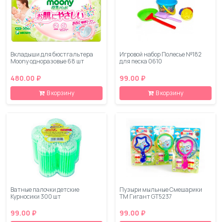
Вкладыши для бюстгальтера
Игровой набор Полесье №182
Moony одноразовые 68 шт
для песка 0610
480.00 ₽
99.00 ₽
В корзину
В корзину
Ватные палочки детские
Пузыри мыльные Смешарики
Курносики 300 шт
ТМ Гигант GT5237
99.00 ₽
99.00 ₽