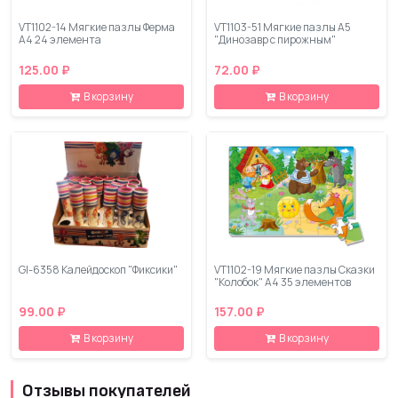
VT1102-14 Мягкие пазлы Ферма
VT1103-51 Мягкие пазлы А5
А4 24 элемента
"Динозавр с пирожным"
125.00 ₽
72.00 ₽
В корзину
В корзину
GI-6358 Калейдоскоп "Фиксики"
VT1102-19 Мягкие пазлы Сказки
"Колобок" А4 35 элементов
99.00 ₽
157.00 ₽
В корзину
В корзину
Отзывы покупателей