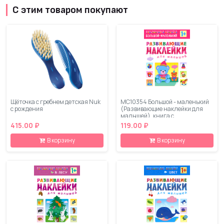
С этим товаром покупают
Щёточка с гребнем детская Nuk
МС10354 Большой - маленький
с рождения
(Развивающие наклейки для
малышей), книга с
многоразовыми наклейками
415.00 ₽
119.00 ₽
В корзину
В корзину