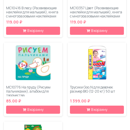
МС10416 В лесу (Развивающие
МС10357 Цвет (Развивающие
наклейки для малышей), книга
наклейки для малышей), книга
с многоразовыми наклейками
с многоразовыми наклейками
119.00 ₽
119.00 ₽
В корзину
В корзину
МС10776 На пруду (Рисуем
Трусики Goo.N для девочек
пальчиками), альбом для
размер BIG (12-20 кг) 50 шт
творчества
85.00 ₽
1 399.00 ₽
В корзину
В корзину