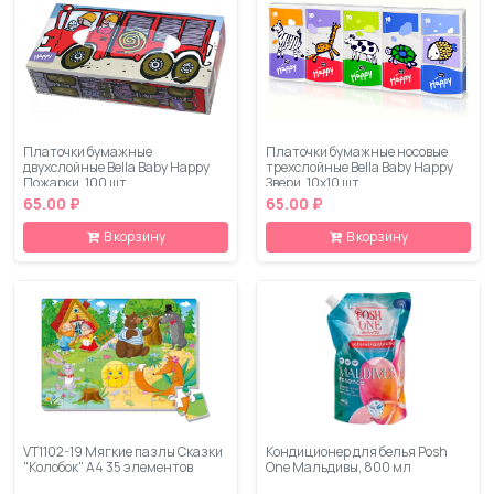
Платочки бумажные
Платочки бумажные носовые
двухслойные Bella Baby Happy
трехслойные Bella Baby Happy
Пожарки, 100 шт
Звери, 10х10 шт
65.00 ₽
65.00 ₽
В корзину
В корзину
VT1102-19 Мягкие пазлы Сказки
Кондиционер для белья Posh
"Колобок" А4 35 элементов
One Мальдивы, 800 мл