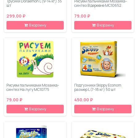
Трусики Doraemon L (9-14 кг) 35
Рисуем пальчиками Мозаика-
шт
синтез В деревне МС10652
299.00 ₽
79.00 ₽
В корзину
В корзину
Рисуем пальчиками Мозаика-
Подгузники Skippy Econom
синтез На лугу МС10775
размер L (7-18 кг) 50 шт
79.00 ₽
450.00 ₽
В корзину
В корзину