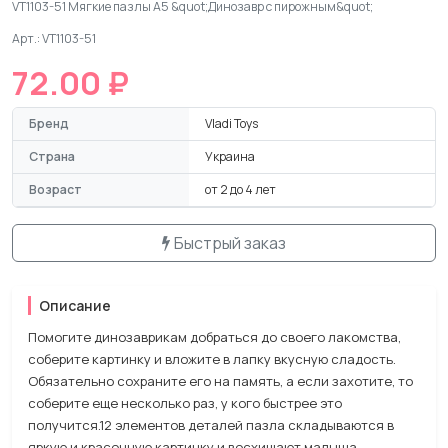
VT1103-51 Мягкие пазлы А5 &quot;Динозавр с пирожным&quot;
Арт.: VT1103-51
72.00 ₽
Бренд
Vladi Toys
Страна
Украина
Возраст
от 2 до 4 лет
Быстрый заказ
Описание
Помогите динозаврикам добраться до своего лакомства,
соберите картинку и вложите в лапку вкусную сладость.
Обязательно сохраните его на память, а если захотите, то
соберите еще несколько раз, у кого быстрее это
получится.12 элементов деталей пазла складываются в
яркую и красочную картинку и восхищают малыша