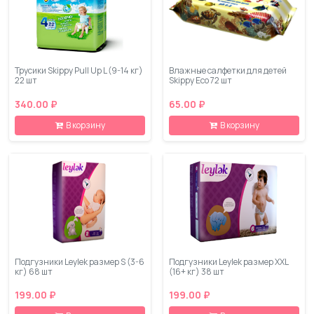
Трусики Skippy Pull Up L (9-14 кг)
Влажные салфетки для детей
22 шт
Skippy Eco 72 шт
340.00 ₽
65.00 ₽
В корзину
В корзину
Подгузники Leylеk размер S (3-6
Подгузники Leylеk размер XXL
кг) 68 шт
(16+ кг) 38 шт
199.00 ₽
199.00 ₽