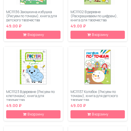
МС11136 Заюшкина избушка
МС11102 В деревне
(Рисуем по точкам), книга для
(Раскрашиваем по цифрам),
детского творчества
книга для творчества
49.00 ₽
49.00 ₽
В корзину
В корзину
МС11123 В деревне (Рисуем по
МС11137 Колобок (Рисуем по
клеточкам), книга для
точкам), книга для детского
творчества
творчества
49.00 ₽
49.00 ₽
В корзину
В корзину