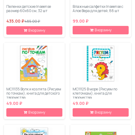
Пеленки детские Inseense
Влажные салфетки Inseense с
размер 60х60 см, 32 шт
Алое Вера для детей, 88 шт
435.00 ₽
99.00 ₽
485.00 ₽
В корзину
В корзину
МС11135 Волк и козлята (Рисуем
МС11125 В море (Рисуем по
по точкам), книга для детского
клеточкам), книга для
творчества
творчества
49.00 ₽
49.00 ₽
В корзину
В корзину