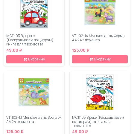
МС11103 В дороге
VT1102-14 Мягкие пазлы Ферма
(Раскрашиваем по цифрам),
А4 24 элемента
книга для творчества
49.00 ₽
125.00 ₽
В корзину
В корзину
VT1102-13 Мягкие пазлы Зоопарк
МС11105 В реке (Раскрашиваем
А4 24 элемента
по цифрам), книга для
творчества
125.00 ₽
49.00 ₽