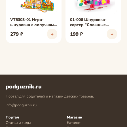
VT5303-01 Игра-
01-006 Шнуровка-
шнуровка с липучками
сортер "Сложные
"Домик друзей"
фигуры"
279 ₽
+
199 ₽
+
podguznik.ru
Портал для родителей и магазин детских товаров.
info@podguznik.ru
Портал
Магазин
Статьи и гиды
Каталог