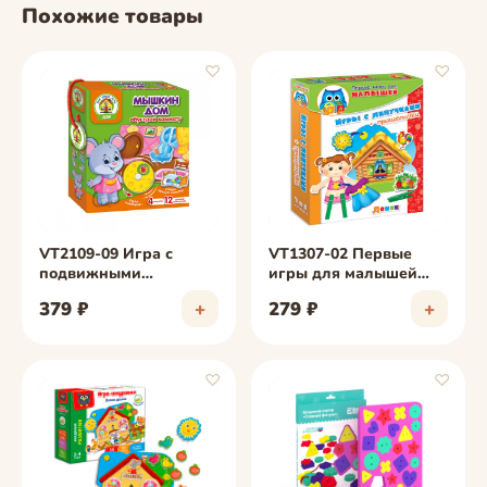
Похожие товары
♡
♡
фото скоро
фото скоро
VT2109-09 Игра с
VT1307-02 Первые
подвижными
игры для малышей
деталями "Мышкин
"Домик"
379 ₽
+
279 ₽
+
дом"
♡
♡
фото скоро
фото скоро