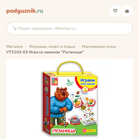
podguznik
.ru
♡
🧺
Магазин
·
Игрушки, спорт и отдых
·
Настольные игры
·
VT2103-03 Игра со звонком "Путаница"
фото скоро