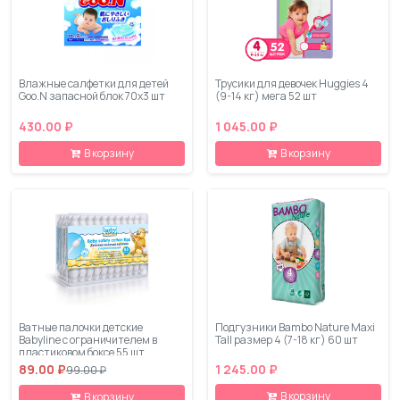
Влажные салфетки для детей
Трусики для девочек Huggies 4
Goo.N запасной блок 70х3 шт
(9-14 кг) мега 52 шт
430.00 ₽
1 045.00 ₽
В корзину
В корзину
Ватные палочки детские
Подгузники Bambo Nature Maxi
Babyline с ограничителем в
Tall размер 4 (7-18 кг) 60 шт
пластиковом боксе 55 шт
89.00 ₽
1 245.00 ₽
99.00 ₽
В корзину
В корзину