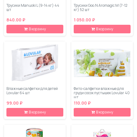
Трусики Manuoki L (9-14 кг) 44
Трусики Goo.N Aromagic M (7-12
шт
кг) 52 шт
840.00 ₽
1 050.00 ₽
В корзину
В корзину
Влажные салфетки для детей
Фито-салфетки влажные для
Lovular 64 шт
груди сосок пустышек Lovular 40
шт
99.00 ₽
110.00 ₽
В корзину
В корзину