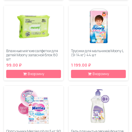
Влажные мягкие салфетки для
Трусики для мальчиков Moony L
детей Moony запасной блок 80
(9-14 кг) 44 шт
шт
99.00 ₽
1 199.00 ₽
В корзину
В корзину
Подгузники Merries nb до 5 кг 90
Гель для мытья овощей фруктов