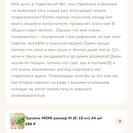
Моя дочь в годик весит 8кг, она стройняха и резинка
на животике ей в самый раз, хотя вокруг ножек
подразумевает более пухлые ляшечки)) между ног
много лишнего наполнителя, провисает огого как! В
общем сидят нелепо... Однако что мне очень
понравилось - внутренний слой рифленый, он как элит
софтов, инсофтб и подгузов меррис! Даже лучше,
потому что попа в нем сухая и теплая даже после 12ч
ночи и трусы не раздуваются до диких размеров! Днем
носим по полдня, потому что сухо, как в пустыне!))) а
это очень экономично, расход подгузов у нас
сократился вдвое. Рекомендую хотя бы за это или же
как второй вариант на ряду с вашими основными,
которые не могут похвастаться хорошей
впитываемостью.
Трусики MOMI размер M (6-10 кг) 44 шт
→
399 ₽